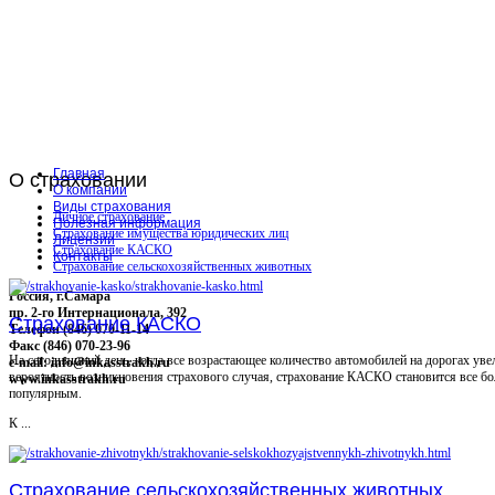
Главная
О
страховании
О компании
Виды страхования
Личное страхование
Полезная информация
Страхование имущества юридических лиц
Лицензии
Страхование КАСКО
Контакты
Страхование сельскохозяйственных животных
Россия, г.Самара
пр. 2-го Интернационала, 392
Страхование КАСКО
Телефон (846) 070-11-14
Факс (846) 070-23-96
На сегодняшний день, когда все возрастающее количество автомобилей на дорогах уве
e-mail: info@inkasstrakh.ru
вероятность возникновения страхового случая, страхование КАСКО становится все бо
www.inkasstrakh.ru
популярным.
К ...
Страхование сельскохозяйственных животных