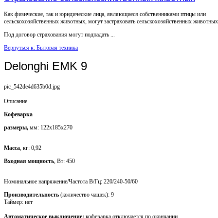
Как физические, так и юридические лица, являющиеся собственниками птицы или
сельскохозяйственных животных, могут застраховать сельскохозяйственных животных
Под договор страхования могут подпадать ...
Вернуться к: Бытовая техника
Delonghi EMK 9
pic_542de4d635b0d.jpg
Описание
Кофеварка
размеры,
мм: 122х185х270
Масса
, кг: 0,92
Входная мощность
, Вт: 450
Номинальное напряжение/Частота В/Гц: 220/240-50/60
Производительность
(количество чашек): 9
Таймер: нет
Автоматическое выключение:
кофеварка отключается по окончании