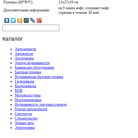
Размеры (Ш*В*Г):
12x27x19 см
на 9 чашек кофе; сохраняет кофе
Дополнительная информация:
горячим в течение 30 мин
Каталог
Автозапчасти
Автокресла
Автотовары
Аренда недвижимости
Банковское оборудование
Бытовая техника
Встраиваемая бытовая техника
Гидроциклы
Квадроциклы
КПК
Мотоаксессуары
Мотоэкипировка
Недвижимость, продажа и аренда
Ремонт автомобилей
Снегоходы
Строительство
Тюнинг авто
Электроника