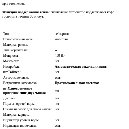
приготовления.
Функция поддержания тепла:
специальное устройство поддерживает кофе
горячим в течение 30 минут.
Тип:
гейзерная
Используемый кофе:
молотый
Материал рожка:
--
Тип нагревателя:
--
Мощность:
450 Вт
Манометр:
нет
Настройки:
Автоматическая декальцинация:
нет
Таймер:
нет
Автоотключение:
есть
Встроенная кофемолка:
Противокапельная система:
нет
Одновременное
нет
приготовление двух чашек:
Дисплей:
нет
Подача горячей воды:
нет
Съемный лоток для сбора капель:
нет
Материал корпуса:
--
Индикатор уровня воды:
нет
Индикация включения:
есть