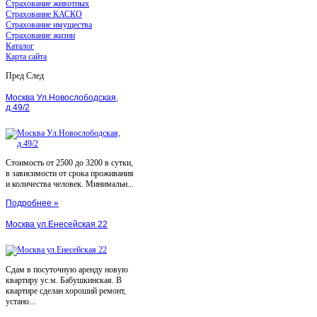
Страхование животных
Страхование КАСКО
Страхование имущества
Страхование жизни
Каталог
Карта сайта
Пред
След
Москва Ул.Новослободская,
д.49/2
Стоимость от 2500 до 3200 в сутки,
в зависимости от срока проживания
и количества человек. Минимальн...
Подробнее »
Москва ул.Енесейская 22
Сдам в посуточную аренду новую
квартиру ус.м. Бабушкинская. В
квартире сделан хороший ремонт,
устано...