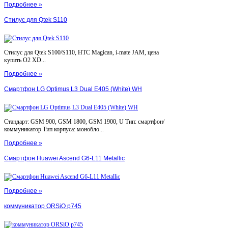
Подробнее »
Стилус для Qtek S110
Стилус для Qtek S100/S110, HTC Magican, i-mate JAM, цена
купить O2 XD...
Подробнее »
Смартфон LG Optimus L3 Dual E405 (White) WH
Стандарт: GSM 900, GSM 1800, GSM 1900, U Тип: смартфон/
коммуникатор Тип корпуса: монобло...
Подробнее »
Смартфон Huawei Ascend G6-L11 Metallic
Подробнее »
коммуникатор ORSiO p745