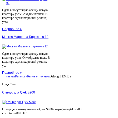
Сдам в посуточную аренду новую
квартиру у с.м. Академическая. В
квартире сделан хороший ремонт,
уста...
Подробнее »
Москва Маршала Бирюзова 12
Сдам в посуточную аренду новую
квартиру ус.м. Октябрьское поле. В
квартире сделан хороший ремонт,
ус...
Подробнее »
Главная
Каталоги
Бытовая техника
Delonghi EMK 9
Пред
След
Стилус для Qtek S200
Стилус для коммуникатора Qtek S200 смартфона qtek s 200
кпк qtec s200 HTC...