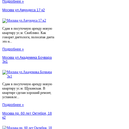
Подробнее »
Москва ул.Амундеса 17 к2
Сдам в посуточную аренду новую
квартиру ус.м. Свибливо. Как
говорят диетологи, полосатая диета
это н...
Подробнее »
Москва ул.Академика Бочвара
3к1
Сдам в посуточную аренду новую
квартиру ус.м. Щукинская. В
квартире сделан хороший ремонт,
установле...
Подробнее »
Москва пр. 60 лет Октября, 18
к2