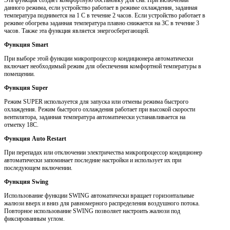
данного режима, если устройство работает в режиме охлаждения, заданная
температура поднимется на 1 С в течение 2 часов. Если устройство работает в
режиме обогрева заданная температура плавно снижается на 3С в течение 3
часов. Также эта функция является энергосберегающей.
Функция Smart
При выборе этой функции микропроцессор кондиционера автоматически
включает необходимый режим для обеспечения комфортной температуры в
помещении.
Функция Super
Режим SUPER используется для запуска или отмены режима быстрого
охлаждения. Режим быстрого охлаждения работает при высокой скорости
вентилятора, заданная температура автоматически устанавливается на
отметку 18С.
Функция Auto Restart
При перепадах или отключении электричества микропроцессор кондиционер
автоматически запоминает последние настройки и использует их при
последующем включении.
Функция Swing
Использование функции SWING автоматически вращает горизонтальные
жалюзи вверх и вниз для равномерного распределения воздушного потока.
Повторное использование SWING позволяет настроить жалюзи под
фиксированным углом.