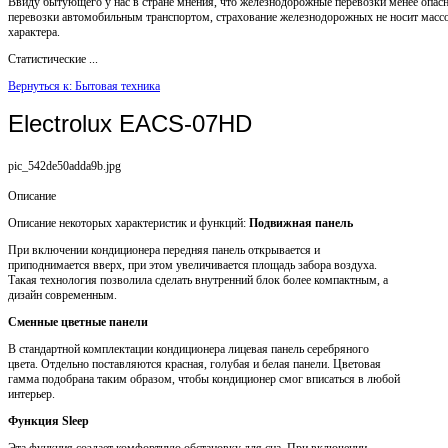
Ввиду бытующего у нас в стране мнения, что железнодорожные перевозки менее опас
перевозки автомобильным транспортом, страхование железнодорожных не носит масс
характера.
Статистические ...
Вернуться к: Бытовая техника
Electrolux EACS-07HD
pic_542de50adda9b.jpg
Описание
Описание некоторых характеристик и функций:
Подвижная панель
При включении кондиционера передняя панель открывается и
приподнимается вверх, при этом увеличивается площадь забора воздуха.
Такая технология позволила сделать внутренний блок более компактным, а
дизайн современным.
Сменные цветные панели
В стандартной комплектации кондиционера лицевая панель серебряного
цвета. Отдельно поставляются красная, голубая и белая панели. Цветовая
гамма подобрана таким образом, чтобы кондиционер смог вписаться в любой
интерьер.
Функция Sleep
Эта функция создает комфортную обстановку для сна. При включении