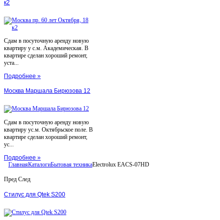
к2
Сдам в посуточную аренду новую
квартиру у с.м. Академическая. В
квартире сделан хороший ремонт,
уста...
Подробнее »
Москва Маршала Бирюзова 12
Сдам в посуточную аренду новую
квартиру ус.м. Октябрьское поле. В
квартире сделан хороший ремонт,
ус...
Подробнее »
Главная
Каталоги
Бытовая техника
Electrolux EACS-07HD
Пред
След
Стилус для Qtek S200