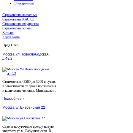
Электроника
Страхование животных
Страхование КАСКО
Страхование имущества
Страхование жизни
Каталог
Карта сайта
Пред
След
Москва Ул.Новослободская,
д.49/2
Стоимость от 2500 до 3200 в сутки,
в зависимости от срока проживания
и количества человек. Минимальн...
Подробнее »
Москва ул.Енесейская 22
Сдам в посуточную аренду новую
квартиру ус.м. Бабушкинская. В