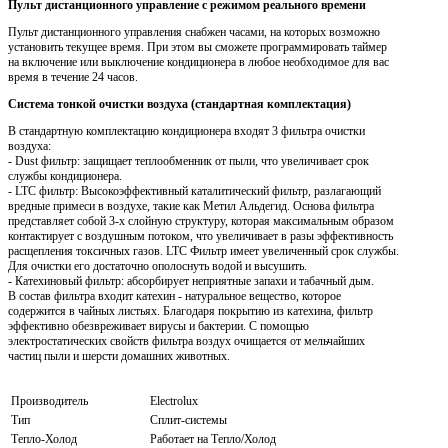
Пульт дистанционного управление с режимом реального времени
Пульт дистанционного управления снабжен часами, на которых возможно
установить текущее время. При этом вы сможете программировать таймер
на включение или выключение кондиционера в любое необходимое для вас
время в течение 24 часов.
Система тонкой очистки воздуха (стандартная комплектация)
В стандартную комплектацию кондиционера входят 3 фильтра очистки
воздуха:
- Dust фильтр: защищает теплообменник от пыли, что увеличивает срок
службы кондиционера.
- LTC фильтр: Высокоэффективный каталитический фильтр, разлагающий
вредные примеси в воздухе, такие как Метил Альдегид. Основа фильтра
представляет собой 3-х слойную структуру, которая максимальным образом
контактирует с воздушным потоком, что увеличивает в разы эффективность
расщепления токсичных газов. LTC Фильтр имеет увеличенный срок службы.
Для очистки его достаточно ополоснуть водой и высушить.
- Катехиновый фильтр: абсорбирует неприятные запахи и табачный дым.
В состав фильтра входит катехин - натуральное вещество, которое
содержится в чайных листьях. Благодаря покрытию из катехина, фильтр
эффективно обезвреживает вирусы и бактерии. С помощью
электростатических свойств фильтра воздух очищается от мельчайших
частиц пыли и шерсти домашних животных.
Производитель
Electrolux
Тип
Сплит-системы
Тепло-Холод
Работает на Тепло/Холод