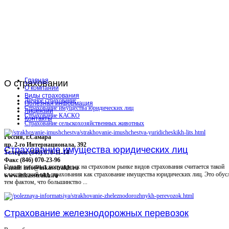
Главная
О
страховании
О компании
Виды страхования
Личное страхование
Полезная информация
Страхование имущества юридических лиц
Лицензии
Страхование КАСКО
Контакты
Страхование сельскохозяйственных животных
Россия, г.Самара
пр. 2-го Интернационала, 392
Страхование имущества юридических лиц
Телефон (846) 070-11-14
Факс (846) 070-23-96
Одним из самых популярных на страховом рынке видов страхования считается такой
e-mail: info@inkasstrakh.ru
классический вид страхования как страхование имущества юридических лиц. Это обус
www.inkasstrakh.ru
тем фактом, что большинство ...
Страхование железнодорожных перевозок