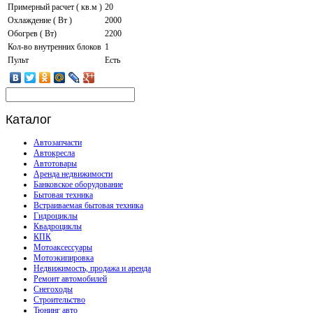
Примерный расчет ( кв.м )
20
Охлаждение ( Вт )
2000
Обогрев ( Вт)
2200
Кол-во внутренних блоков
1
Пульт
Есть
Каталог
Автозапчасти
Автокресла
Автотовары
Аренда недвижимости
Банковское оборудование
Бытовая техника
Встраиваемая бытовая техника
Гидроциклы
Квадроциклы
КПК
Мотоаксессуары
Мотоэкипировка
Недвижимость, продажа и аренда
Ремонт автомобилей
Снегоходы
Строительство
Тюнинг авто