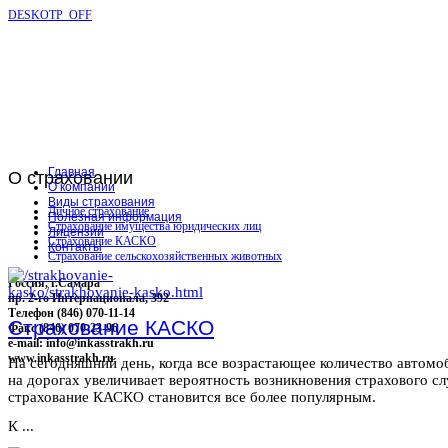
DESKOTP_OFF
Главная
О
страховании
О компании
Виды страхования
Личное страхование
Полезная информация
Страхование имущества юридических лиц
Лицензии
Страхование КАСКО
Контакты
Страхование сельскохозяйственных животных
Россия, г.Самара
пр. 2-го Интернационала, 392
Телефон (846) 070-11-14
Страхование КАСКО
Факс (846) 070-23-96
e-mail: info@inkasstrakh.ru
www.inkasstrakh.ru
На сегодняшний день, когда все возрастающее количество автомо
на дорогах увеличивает вероятность возникновения страхового сл
страхование КАСКО становится все более популярным.
К ...