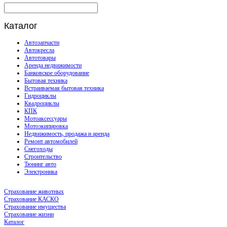
Каталог
Автозапчасти
Автокресла
Автотовары
Аренда недвижимости
Банковское оборудование
Бытовая техника
Встраиваемая бытовая техника
Гидроциклы
Квадроциклы
КПК
Мотоаксессуары
Мотоэкипировка
Недвижимость, продажа и аренда
Ремонт автомобилей
Снегоходы
Строительство
Тюнинг авто
Электроника
Страхование животных
Страхование КАСКО
Страхование имущества
Страхование жизни
Каталог