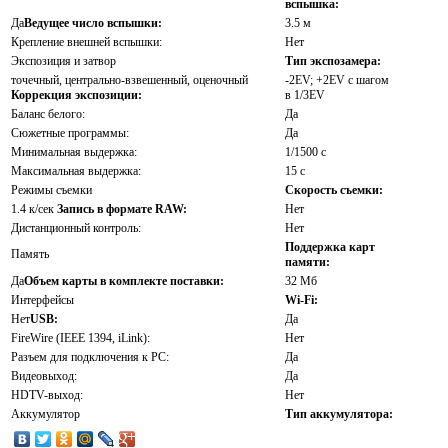
вспышка:
Да
Ведущее число вспышки:
3.5 м
Крепление внешней вспышки:
Нет
Экспозиция и затвор
Тип экспозамера:
точечный, центрально-взвешенный, оценочный
-2EV; +2EV с шагом
Коррекция экспозиции:
в 1/3EV
Баланс белого:
Да
Сюжетные программы:
Да
Минимальная выдержка:
1/1500 c
Максимальная выдержка:
15 c
Режимы съемки
Скорость съемки:
1.4 к/сек
Запись в формате RAW:
Нет
Дистанционный контроль:
Нет
Поддержка карт
Память
памяти:
Да
Объем карты в комплекте поставки:
32 Мб
Интерфейсы
Wi-Fi:
Нет
USB:
Да
FireWire (IEEE 1394, iLink):
Нет
Разъем для подключения к PC:
Да
Видеовыход:
Да
HDTV-выход:
Нет
Аккумулятор
Тип аккумулятора: