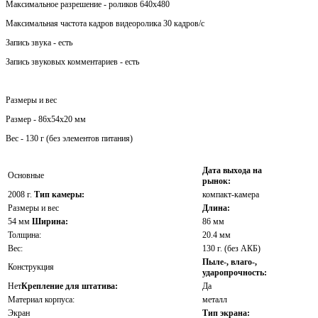
Максимальное разрешение - роликов 640x480
Максимальная частота кадров видеоролика 30 кадров/с
Запись звука - есть
Запись звуковых комментариев - есть
Размеры и вес
Размер - 86x54x20 мм
Вес - 130 г (без элементов питания)
Дата выхода на
Основные
рынок:
2008 г.
Тип камеры:
компакт-камера
Размеры и вес
Длина:
54 мм
Ширина:
86 мм
Толщина:
20.4 мм
Вес:
130 г. (без АКБ)
Пыле-, влаго-,
Конструкция
ударопрочность:
Нет
Крепление для штатива:
Да
Материал корпуса:
металл
Экран
Тип экрана: