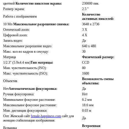
цветной
Количество пикселов экрана:
230000 пик.
Размер экрана:
2.5 ''
Количество
Работа с изображением
активных пикселей:
10 Мп
Максимальное разрешение снимка:
3648 x 2736
Оптический zoom:
3 X
Цифровой zoom:
4 X
Запись видео:
Да
Максимальное разрешение видео:
640 x 480
Макс. кол-во кадров в секунду:
30
Матрица
Физический размер:
1/2.3" (5.9x4.4 мм)
Тип матрицы:
CCD
Мин. чувствительность (ISO):
80
Макс. чувствительность (ISO):
1600
Возможность смены
Объектив
объектива:
Нет
Автоматическая фокусировка:
Да
Ручная фокусировка:
Нет
Минимальное фокусное расстояние:
6.2 мм
Максимальное фокусное расстояние:
18.6 мм
Мин. дистанция фокусировки:
0.03 м
Опт. Женский сайт
female-happiness.com
сайт для
Да
женщин стабилизация изображения:
Встроенная
Вспышка