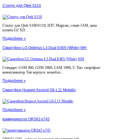
Стилус для Qtek S110
Стилус для Qtek S100/S110, HTC Magican, i-mate JAM, цена
купить O2 XD...
Подробнее »
Смартфон LG Optimus L3 Dual E405 (White) WH
Стандарт: GSM 900, GSM 1800, GSM 1900, U Тип: смартфон/
коммуникатор Тип корпуса: монобло...
Подробнее »
Смартфон Huawei Ascend G6-L11 Metallic
Подробнее »
коммуникатор ORSiO p745
ORSiO p745 - один из не многих представителей