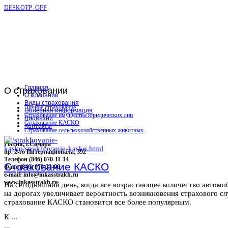
DESKOTP_OFF
Главная
О
страховании
О компании
Виды страхования
Личное страхование
Полезная информация
Страхование имущества юридических лиц
Лицензии
Страхование КАСКО
Контакты
Страхование сельскохозяйственных животных
Россия, г.Самара
пр. 2-го Интернационала, 392
Телефон (846) 070-11-14
Страхование КАСКО
Факс (846) 070-23-96
e-mail: info@inkasstrakh.ru
www.inkasstrakh.ru
На сегодняшний день, когда все возрастающее количество автомо
на дорогах увеличивает вероятность возникновения страхового сл
страхование КАСКО становится все более популярным.
К ...