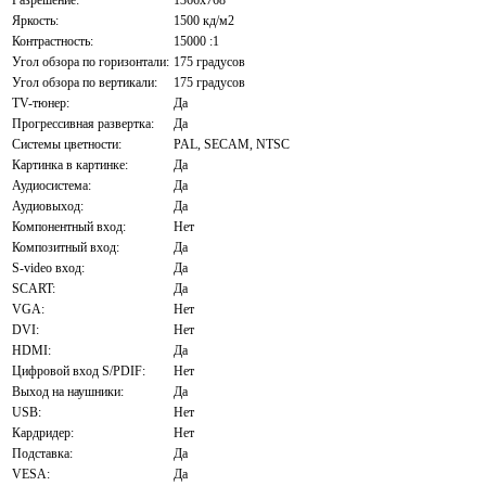
Яркость:
1500 кд/м2
Контрастность:
15000 :1
Угол обзора по горизонтали:
175 градусов
Угол обзора по вертикали:
175 градусов
TV-тюнер:
Да
Прогрессивная развертка:
Да
Системы цветности:
PAL, SECAM, NTSC
Картинка в картинке:
Да
Аудиосистема:
Да
Аудиовыход:
Да
Компонентный вход:
Нет
Композитный вход:
Да
S-video вход:
Да
SCART:
Да
VGA:
Нет
DVI:
Нет
HDMI:
Да
Цифровой вход S/PDIF:
Нет
Выход на наушники:
Да
USB:
Нет
Кардридер:
Нет
Подставка:
Да
VESA:
Да