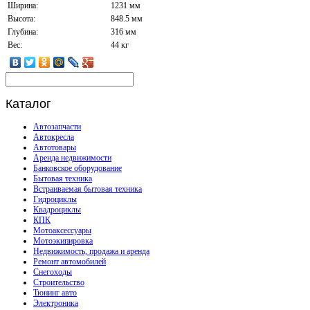
Ширина:
1231 мм
Высота:
848.5 мм
Глубина:
316 мм
Вес:
44 кг
Каталог
Автозапчасти
Автокресла
Автотовары
Аренда недвижимости
Банковское оборудование
Бытовая техника
Встраиваемая бытовая техника
Гидроциклы
Квадроциклы
КПК
Мотоаксессуары
Мотоэкипировка
Недвижимость, продажа и аренда
Ремонт автомобилей
Снегоходы
Строительство
Тюнинг авто
Электроника