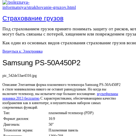
Страхование грузов
Под страхованием грузов принято понимать защиту от рисков, ко
могут быть связаны с потерей, хищением или повреждением груза
Как один из основных видов страхования страхование грузов возни
Вернуться к: Электроника
Samsung PS-50A450P2
pic_542de53ae4316.jpg
Описание
Элегантная форма плазменного телевизора Samsung PS-50A450P2
в стиле минимализма никого не оставит равнодушным. Но когда вы
включите телевизор, вы испытаете еще большее восхищение.
мультфильмы
новинки 2013 бесплатно
С характеристиками, обеспечивающими качество
изображения как в кинотеатре, и внушительным набором самых
современных функций.
Тип:
плазменный телевизор (PDP)
Формат дисплея:
16:9
Диагональ:
50"
Технология экрана:
Плазменная панель
Разрешение:
1366x768