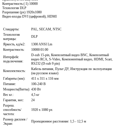
Контрастность (:1) 10000
Технология DLP
Разрешение (px) 1920x1080
Видео-входы DVI (цифровой), HDMI
Стандарты:
PAL, SECAM, NTSC
Технология
DLP
матрицы:
Яркость, кд/м2:
1300 ANSI Lm
Контрастность:
10000:01:00
D-sub 15-pin, Композитный видео BNC, Композитный
Интерфейс
видео RCA, S-Video, Компонентный видео, HDMI, Scart,
подключения:
RS232 (D-sub 9 pin)
Кабель питания, Пульт ДУ, Инструкция по эксплуатации
Комплектность:
(на русском языке)
Габариты (мм):
411 x 311 x 116 мм
Питание:
100-240 В
Мощность(Ватты):
430 Вт
Вес кг.:
4,5 кг
Гарантия, мес:
24
Разреш.
способность/
1920 x 1080 px
частота:
Размер дисплея /
Проекционное расстояние: 1,5 - 12,5 м
Экран: