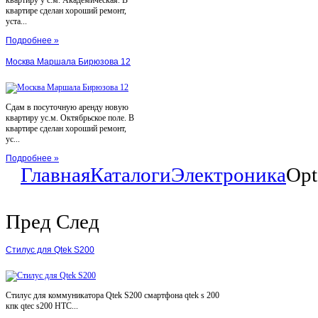
квартиру у с.м. Академическая. В
квартире сделан хороший ремонт,
уста...
Подробнее »
Москва Маршала Бирюзова 12
Сдам в посуточную аренду новую
квартиру ус.м. Октябрьское поле. В
квартире сделан хороший ремонт,
ус...
Подробнее »
Главная
Каталоги
Электроника
Op
Пред
След
Стилус для Qtek S200
Стилус для коммуникатора Qtek S200 смартфона qtek s 200
кпк qtec s200 HTC...