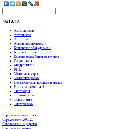
Каталог
Автозапчасти
Автокресла
Автотовары
Аренда недвижимости
Банковское оборудование
Бытовая техника
Встраиваемая бытовая техника
Гидроциклы
Квадроциклы
КПК
Мотоаксессуары
Мотоэкипировка
Недвижимость, продажа и аренда
Ремонт автомобилей
Снегоходы
Строительство
Тюнинг авто
Электроника
Страхование животных
Страхование КАСКО
Страхование имущества
Страхование жизни