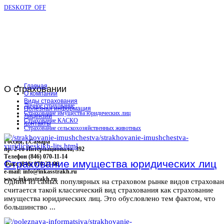
DESKOTP_OFF
Главная
О
страховании
О компании
Виды страхования
Личное страхование
Полезная информация
Страхование имущества юридических лиц
Лицензии
Страхование КАСКО
Контакты
Страхование сельскохозяйственных животных
Россия, г.Самара
пр. 2-го Интернационала, 392
Телефон (846) 070-11-14
Страхование имущества юридических лиц
Факс (846) 070-23-96
e-mail: info@inkasstrakh.ru
www.inkasstrakh.ru
Одним из самых популярных на страховом рынке видов страхова
считается такой классический вид страхования как страхование
имущества юридических лиц. Это обусловлено тем фактом, что
большинство ...