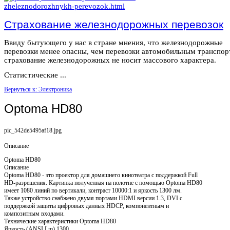
Страхование железнодорожных перевозок
Ввиду бытующего у нас в стране мнения, что железнодорожные
перевозки менее опасны, чем перевозки автомобильным транспор
страхование железнодорожных не носит массового характера.
Статистические ...
Вернуться к: Электроника
Optoma HD80
pic_542de5495af18.jpg
Описание
Optoma HD80
Описание
Optoma HD80 - это проектор для домашнего кинотеатра с поддержкой Full
HD-разрешения. Картинка полученная на полотне с помощью Optoma HD80
имеет 1080 линий по вертикали, контраст 10000:1 и яркость 1300 лм.
Также устройство снабжено двумя портами HDMI версии 1.3, DVI с
поддержкой защиты цифровых данных HDCP, компонентным и
композитным входами.
Технические характеристики Optoma HD80
Яркость (ANSI Lm) 1300