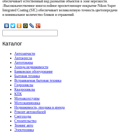
обеспечивает естественный вид размытия объектов в зоне нерезкости.
-Высококачественное многослойное просветляющее покрытие Nikon Super
Integrated Coating (SIC) обеспечивает великолепную точность цветопередачи
и минимальное количество бликов и отражений.
Каталог
Автозапчасти
Автокресла
Автотовары
Аренда недвижимости
Банковское оборудование
Бытовая техника
Встраиваемая бытовая техника
Гидроциклы
Квадроциклы
КПК
Мотоаксессуары
Мотоэкипировка
Недвижимость, продажа и аренда
Ремонт автомобилей
Снегоходы
Строительство
Тюнинг авто
Электроника