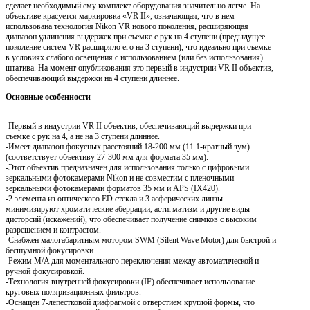
сделает необходимый ему комплект оборудования значительно легче. На
объективе красуется маркировка «VR II», означающая, что в нем
использована технология Nikon VR нового поколения, расширяющая
диапазон удлинения выдержек при съемке с рук на 4 ступени (предыдущее
поколение систем VR расширяло его на 3 ступени), что идеально при съемке
в условиях слабого освещения с использованием (или без использования)
штатива. На момент опубликования это первый в индустрии VR II объектив,
обеспечивающий выдержки на 4 ступени длиннее.
Основные особенности
-Первый в индустрии VR II объектив, обеспечивающий выдержки при
съемке с рук на 4, а не на 3 ступени длиннее.
-Имеет диапазон фокусных расстояний 18-200 мм (11.1-кратный зум)
(соответствует объективу 27-300 мм для формата 35 мм).
-Этот объектив предназначен для использования только с цифровыми
зеркальными фотокамерами Nikon и не совместим с пленочными
зеркальными фотокамерами форматов 35 мм и APS (IX420).
-2 элемента из оптического ED стекла и 3 асферических линзы
минимизируют хроматические аберрации, астигматизм и другие виды
дисторсий (искажений), что обеспечивает получение снимков с высоким
разрешением и контрастом.
-Снабжен малогабаритным мотором SWM (Silent Wave Motor) для быстрой и
бесшумной фокусировки.
-Режим M/A для моментального переключения между автоматической и
ручной фокусировкой.
-Технология внутренней фокусировки (IF) обеспечивает использование
круговых поляризационных фильтров.
-Оснащен 7-лепестковой диафрагмой с отверстием круглой формы, что