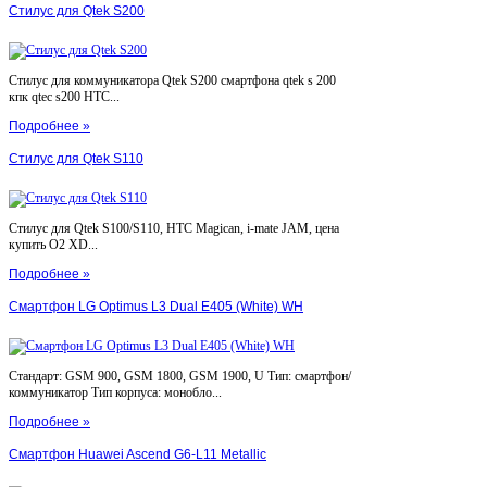
Стилус для Qtek S200
Стилус для коммуникатора Qtek S200 смартфона qtek s 200
кпк qtec s200 HTC...
Подробнее »
Стилус для Qtek S110
Стилус для Qtek S100/S110, HTC Magican, i-mate JAM, цена
купить O2 XD...
Подробнее »
Смартфон LG Optimus L3 Dual E405 (White) WH
Стандарт: GSM 900, GSM 1800, GSM 1900, U Тип: смартфон/
коммуникатор Тип корпуса: монобло...
Подробнее »
Смартфон Huawei Ascend G6-L11 Metallic