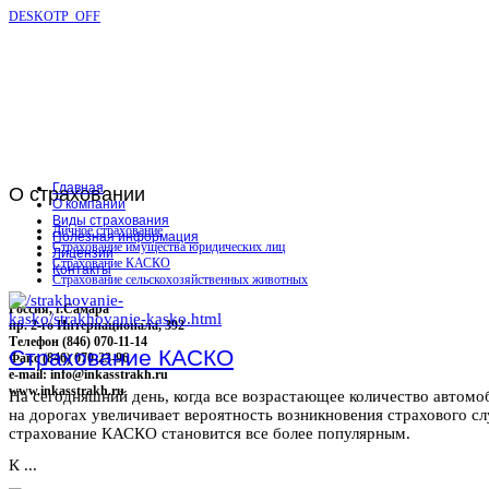
DESKOTP_OFF
Главная
О
страховании
О компании
Виды страхования
Личное страхование
Полезная информация
Страхование имущества юридических лиц
Лицензии
Страхование КАСКО
Контакты
Страхование сельскохозяйственных животных
Россия, г.Самара
пр. 2-го Интернационала, 392
Телефон (846) 070-11-14
Страхование КАСКО
Факс (846) 070-23-96
e-mail: info@inkasstrakh.ru
www.inkasstrakh.ru
На сегодняшний день, когда все возрастающее количество автомо
на дорогах увеличивает вероятность возникновения страхового сл
страхование КАСКО становится все более популярным.
К ...