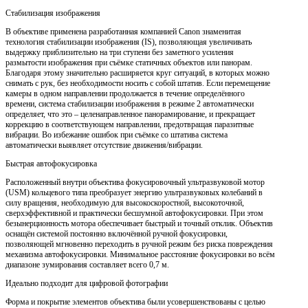
Стабилизация изображения
В объективе применена разработанная компанией Canon знаменитая
технология стабилизации изображения (IS), позволяющая увеличивать
выдержку приблизительно на три ступени без заметного усиления
размытости изображения при съёмке статичных объектов или панорам.
Благодаря этому значительно расширяется круг ситуаций, в которых можно
снимать с рук, без необходимости носить с собой штатив. Если перемещение
камеры в одном направлении продолжается в течение определённого
времени, система стабилизации изображения в режиме 2 автоматически
определяет, что это – целенаправленное панорамирование, и прекращает
коррекцию в соответствующем направлении, предотвращая паразитные
вибрации. Во избежание ошибок при съёмке со штатива система
автоматически выявляет отсутствие движения/вибрации.
Быстрая автофокусировка
Расположенный внутри объектива фокусировочный ультразвуковой мотор
(USM) кольцевого типа преобразует энергию ультразвуковых колебаний в
силу вращения, необходимую для высокоскоростной, высокоточной,
сверхэффективной и практически бесшумной автофокусировки. При этом
безынерционность мотора обеспечивает быстрый и точный отклик. Объектив
оснащён системой постоянно включённой ручной фокусировки,
позволяющей мгновенно переходить в ручной режим без риска повреждения
механизма автофокусировки. Минимальное расстояние фокусировки во всём
диапазоне зумирования составляет всего 0,7 м.
Идеально подходит для цифровой фотографии
Форма и покрытие элементов объектива были усовершенствованы с целью