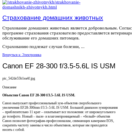
Страхование домашних животных
Страхование домашних животных является добровольным. Согла
программе страхования страхователю предоставляется ветеринар
обслуживание его домашних питомцев.
Страхованию подлежат случаи болезни, ...
Вернуться к: Электроника
Canon EF 28-300 f/3.5-5.6L IS USM
pic_542de55b1ea4f.jpg
Описание
Объектив Canon EF 28-300 f/3.5–5.6L IS USM.
Canon выпускает профессиональный зум-объектив сверхбольшого
увеличения EF28-300mm f/3.5–5.6L IS USM. Большой диапазон зумирования
– приблизительно 11 крат – охватывает все положения: от широкоугольного
до телефото. Новый – пыле- и влагонепроницаемый – «белый» объектив
Canon позволит фотографам-профессионалам, снимающих камерами EOS,
сократить частоту замены и число объективов, которые им приходится
носить с собой.