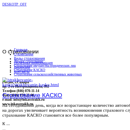
DESKOTP_OFF
Главная
О
страховании
О компании
Виды страхования
Личное страхование
Полезная информация
Страхование имущества юридических лиц
Лицензии
Страхование КАСКО
Контакты
Страхование сельскохозяйственных животных
Россия, г.Самара
пр. 2-го Интернационала, 392
Телефон (846) 070-11-14
Страхование КАСКО
Факс (846) 070-23-96
e-mail: info@inkasstrakh.ru
www.inkasstrakh.ru
На сегодняшний день, когда все возрастающее количество автомо
на дорогах увеличивает вероятность возникновения страхового сл
страхование КАСКО становится все более популярным.
К ...