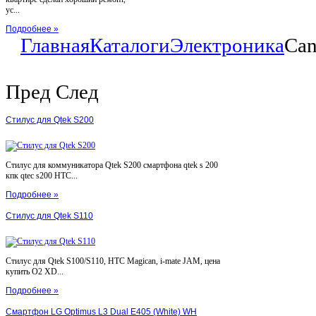
ус...
Подробнее »
Главная
Каталоги
Электроника
Can
Пред
След
Стилус для Qtek S200
Стилус для коммуникатора Qtek S200 смартфона qtek s 200
кпк qtec s200 HTC...
Подробнее »
Стилус для Qtek S110
Стилус для Qtek S100/S110, HTC Magican, i-mate JAM, цена
купить O2 XD...
Подробнее »
Смартфон LG Optimus L3 Dual E405 (White) WH