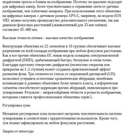
подавления ореола и бликов на изображении. Поэтому он идеально подходит
для цифровых камер, более чувствительных к отражению света от датчика
изображения, чем плёночные аппараты. При использовании этого объектива
на цифровых камерах с датчиком размера APS-C, например, на модели EOS
10D, можно получить преимущество дополнительного увеличения, так как
диапазон фокусных расстояний (эквивалентный для 35-мм плёнки)
составляет 45–480 мм.
Высокая точность оптики – высокое качество изображения
Конструкция объектива из 22 элементов в 16 группах обеспечивает высокое
разрешение по всей площади изображения при любом фокусном расстоянии.
Как и все прочие объективы EF, новая модель оснащена электромагнитной
диафрагмой (EMD), срабатывающей быстро, бесшумно и очень точно.
Благодаря круглому отверстию диафрагма (полностью открытая или
прикрытая на 1–2 ступени) может создавать привлекательный эффект
размытия фона. Три элемента из стекла со сверхнизкой дисперсией (UD)
позволяют устранять остаточные хроматические аберрации, неизбежно
возникающие в длинных объективах более низкого класса, а асферические
элементы способствуют коррекции прочих аберраций, появляющихся при
зумировании. Результат – непревзойдённая чёткость и резкость изображения,
которыми славятся профессиональные объективы серии L.
Регулировка зума
Механизм регулировки зума позволяет настроить чувствительность системы
зумирования в соответствии с предпочтениями пользователя. Кроме того,
зум можно зафиксировать на любом фокусном расстоянии.
Защита от непогоды