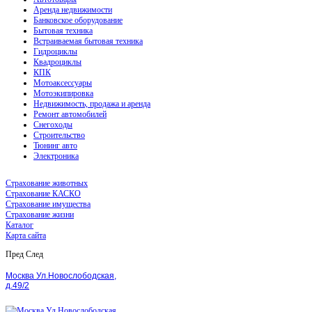
Аренда недвижимости
Банковское оборудование
Бытовая техника
Встраиваемая бытовая техника
Гидроциклы
Квадроциклы
КПК
Мотоаксессуары
Мотоэкипировка
Недвижимость, продажа и аренда
Ремонт автомобилей
Снегоходы
Строительство
Тюнинг авто
Электроника
Страхование животных
Страхование КАСКО
Страхование имущества
Страхование жизни
Каталог
Карта сайта
Пред
След
Москва Ул.Новослободская,
д.49/2