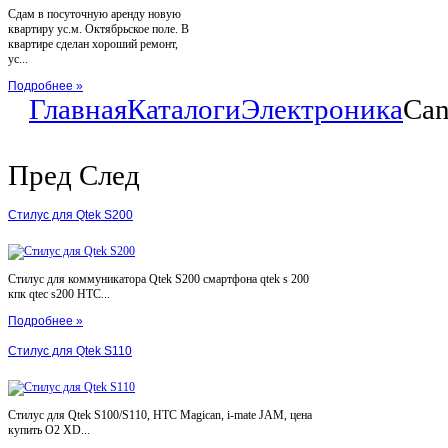
Сдам в посуточную аренду новую
квартиру ус.м. Октябрьское поле. В
квартире сделан хороший ремонт,
ус...
Подробнее »
Главная
Каталоги
Электроника
Can
Пред
След
Стилус для Qtek S200
Стилус для коммуникатора Qtek S200 смартфона qtek s 200
кпк qtec s200 HTC...
Подробнее »
Стилус для Qtek S110
Стилус для Qtek S100/S110, HTC Magican, i-mate JAM, цена
купить O2 XD...