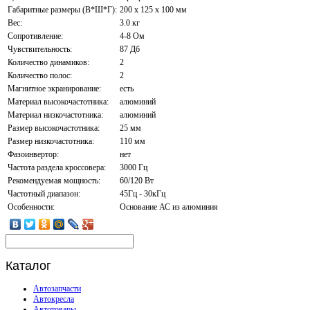
Габаритные размеры (В*Ш*Г):
200 х 125 х 100 мм
Вес:
3.0 кг
Сопротивление:
4-8 Ом
Чувствительность:
87 Дб
Количество динамиков:
2
Количество полос:
2
Магнитное экранирование:
есть
Материал высокочастотника:
алюминий
Материал низкочастотника:
алюминий
Размер высокочастотника:
25 мм
Размер низкочастотника:
110 мм
Фазоинвертор:
нет
Частота раздела кроссовера:
3000 Гц
Рекомендуемая мощность:
60/120 Вт
Частотный диапазон:
45Гц - 30кГц
Особенности:
Основание АС из алюминия
Каталог
Автозапчасти
Автокресла
Автотовары