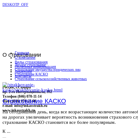
DESKOTP_OFF
Главная
О
страховании
О компании
Виды страхования
Личное страхование
Полезная информация
Страхование имущества юридических лиц
Лицензии
Страхование КАСКО
Контакты
Страхование сельскохозяйственных животных
Россия, г.Самара
пр. 2-го Интернационала, 392
Телефон (846) 070-11-14
Страхование КАСКО
Факс (846) 070-23-96
e-mail: info@inkasstrakh.ru
www.inkasstrakh.ru
На сегодняшний день, когда все возрастающее количество автомо
на дорогах увеличивает вероятность возникновения страхового сл
страхование КАСКО становится все более популярным.
К ...