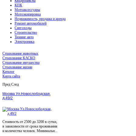
Квадроциклы
КПК
Мотоаксессуары
Мотоэкипировка
Недвижимость, продажа и аренда
Ремонт автомобилей
Снегоходы
Строительство
Тюнинг авто
Электроника
Страхование животных
Страхование КАСКО
Страхование имущества
Страхование жизни
Каталог
Карта сайта
Пред
След
Москва Ул.Новослободская,
д.49/2
Стоимость от 2500 до 3200 в сутки,
в зависимости от срока проживания
и количества человек. Минимальн...