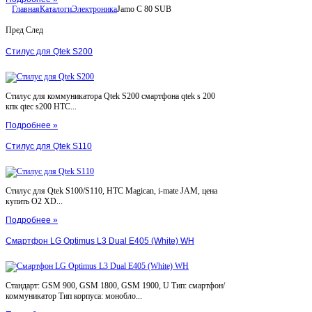
Главная
Каталоги
Электроника
Jamo C 80 SUB
Пред
След
Стилус для Qtek S200
Стилус для коммуникатора Qtek S200 смартфона qtek s 200
кпк qtec s200 HTC...
Подробнее »
Стилус для Qtek S110
Стилус для Qtek S100/S110, HTC Magican, i-mate JAM, цена
купить O2 XD...
Подробнее »
Смартфон LG Optimus L3 Dual E405 (White) WH
Стандарт: GSM 900, GSM 1800, GSM 1900, U Тип: смартфон/
коммуникатор Тип корпуса: монобло...