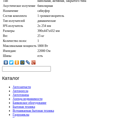
Тип
напольная, активная, закрытого типа
Акустическое излучение
биполярная
Назначение
сабвуфер
Состав комплекта
1 громкоговоритель
Тип излучателей
динамические
НЧ-излучатель
2x 254 мм
Размеры
390x447x432 мм
Вес
25 кг
Количество полос
1
Максимальная мощность
1800 Вт
Импеданс
22000 Ом
Шипы
есть
Каталог
Автозапчасти
Автокресла
Автотовары
Аренда недвижимости
Банковское оборудование
Бытовая техника
Встраиваемая бытовая техника
Гидроциклы