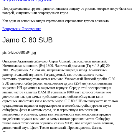
Под страхованием грузов принято понимать защиту от рисков, которые могут быть св
потерей, хищением или повреждением груза.
Как один из основных видов страхования страхование грузов возникло ...
Вернуться к: Электроника
Jamo C 80 SUB
pic_542de58881e94.jpg
Описание
Активный сабвуфер. Серия Concert. Тип системы закрытый.
Номинальная мощность (Вт) 1800. Частотный диапазон (Гц + / -3 дБ) 20 -
200. НЧ-динамик 2 х 254 мм, направлены вперед и назад. Компактный
размер. Большой звучание. Регулируемый, так что вы можете тонко
настроить производительность в комнате. Уникальный Датский дизайн. С 80
SUB является сабвуфером, оснащенным двумя (254 мм) алюминиевыми
конусами НЧ динамика в закрытом корпусе. Сердце этой электростанции
низких частот является BASHВ усилитель 1800 ватт, которого более чем
достаточно как для самых требовательных любителей музыки так и
серьезных любителей кино во всем мире. С С 80 SUB вы получаете не только
традиционные варианты корректировки и тонкой настройки уровня звука
сабвуфера, фазы и частоты среза, но и переменную компенсации
пограничного усиления, давая вам возможность компенсировать вредное
воздействие звука в комнате на самых низких уровнях частот. Сабвуфер
также имеет технологию обратной связи (MFB), что создает очень точный,
динамичный звук. Цвет: Темно-пепельный. Производитель: Дания.