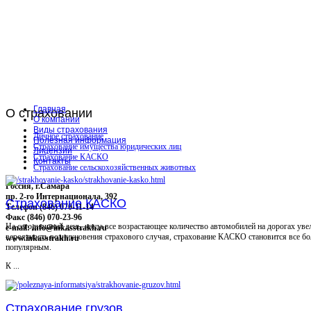
Главная
О
страховании
О компании
Виды страхования
Личное страхование
Полезная информация
Страхование имущества юридических лиц
Лицензии
Страхование КАСКО
Контакты
Страхование сельскохозяйственных животных
Россия, г.Самара
пр. 2-го Интернационала, 392
Страхование КАСКО
Телефон (846) 070-11-14
Факс (846) 070-23-96
На сегодняшний день, когда все возрастающее количество автомобилей на дорогах уве
e-mail: info@inkasstrakh.ru
вероятность возникновения страхового случая, страхование КАСКО становится все бо
www.inkasstrakh.ru
популярным.
К ...
Страхование грузов