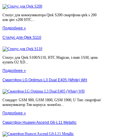
Стилус для коммуникатора Qtek S200 смартфона qtek s 200
кпк qtec s200 HTC...
Подробнее »
Стилус для Qtek S110
Стилус для Qtek S100/S110, HTC Magican, i-mate JAM, цена
купить O2 XD...
Подробнее »
Смартфон LG Optimus L3 Dual E405 (White) WH
Стандарт: GSM 900, GSM 1800, GSM 1900, U Тип: смартфон/
коммуникатор Тип корпуса: монобло...
Подробнее »
Смартфон Huawei Ascend G6-L11 Metallic