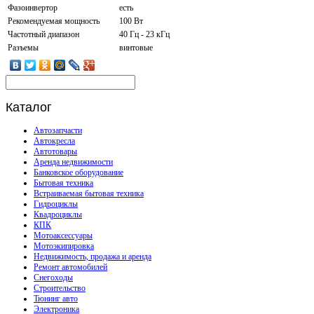
Фазоинвертор
есть
Рекомендуемая мощность
100 Вт
Частотный диапазон
40 Гц - 23 кГц
Разъемы
винтовые
Каталог
Автозапчасти
Автокресла
Автотовары
Аренда недвижимости
Банковское оборудование
Бытовая техника
Встраиваемая бытовая техника
Гидроциклы
Квадроциклы
КПК
Мотоаксессуары
Мотоэкипировка
Недвижимость, продажа и аренда
Ремонт автомобилей
Снегоходы
Строительство
Тюнинг авто
Электроника