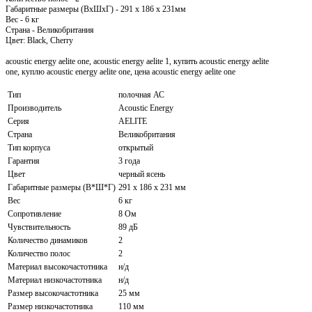
Габаритные размеры (ВxШxГ) - 291 x 186 x 231мм
Вес - 6 кг
Страна - Великобритания
Цвет: Black, Cherry
acoustic energy aelite one, acoustic energy aelite 1, купить acoustic energy aelite
one, куплю acoustic energy aelite one, цена acoustic energy aelite one
Тип
полочная АС
Производитель
Acoustic Energy
Серия
AELITE
Страна
Великобритания
Тип корпуса
открытый
Гарантия
3 года
Цвет
черный ясень
Габаритные размеры (В*Ш*Г)
291 х 186 х 231 мм
Вес
6 кг
Сопротивление
8 Ом
Чувствительность
89 дБ
Количество динамиков
2
Количество полос
2
Материал высокочастотника
н/д
Материал низкочастотника
н/д
Размер высокочастотника
25 мм
Размер низкочастотника
110 мм