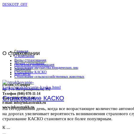
DESKOTP_OFF
Главная
О
страховании
О компании
Виды страхования
Личное страхование
Полезная информация
Страхование имущества юридических лиц
Лицензии
Страхование КАСКО
Контакты
Страхование сельскохозяйственных животных
Россия, г.Самара
пр. 2-го Интернационала, 392
Телефон (846) 070-11-14
Страхование КАСКО
Факс (846) 070-23-96
e-mail: info@inkasstrakh.ru
www.inkasstrakh.ru
На сегодняшний день, когда все возрастающее количество автомо
на дорогах увеличивает вероятность возникновения страхового сл
страхование КАСКО становится все более популярным.
К ...