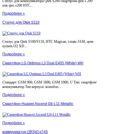
Стилус для коммуникатора Qtek S200 смартфона qtek s 200
кпк qtec s200 HTC...
Подробнее »
Стилус для Qtek S110
Стилус для Qtek S100/S110, HTC Magican, i-mate JAM, цена
купить O2 XD...
Подробнее »
Смартфон LG Optimus L3 Dual E405 (White) WH
Стандарт: GSM 900, GSM 1800, GSM 1900, U Тип: смартфон/
коммуникатор Тип корпуса: монобло...
Подробнее »
Смартфон Huawei Ascend G6-L11 Metallic
Подробнее »
коммуникатор ORSiO p745