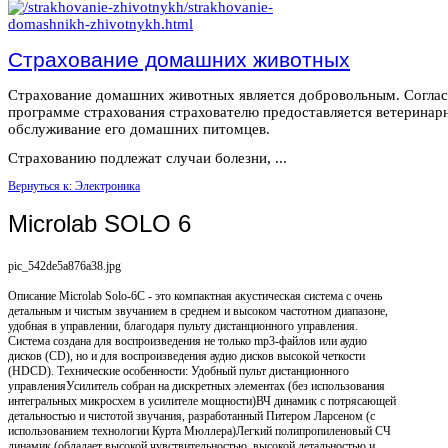
Страхование домашних животных
Страхование домашних животных является добровольным. Согла
программе страхования страхователю предоставляется ветеринар
обслуживание его домашних питомцев.
Страхованию подлежат случаи болезни, ...
Вернуться к: Электроника
Microlab SOLO 6
pic_542de5a876a38.jpg
Описание
Microlab Solo-6C - это компактная акустическая система с очень
детальным и чистым звучанием в среднем и высоком частотном диапазоне,
удобная в управлении, благодаря пульту дистанционного управления.
Система создана для воспроизведения не только mp3-файлов или аудио
дисков (CD), но и для воспроизведения аудио дисков высокой четкости
(HDCD). Технические особенности: Удобный пульт дистанционного
управленияУсилитель собран на дискретных элементах (без использования
интегральных микросхем в усилителе мощности)ВЧ динамик с потрясающей
детальностью и чистотой звучания, разработанный Питером Ларсеном (с
использованием технологии Курта Мюллера)Легкий полипропиленовый СЧ
динамик (обладает высокой чувствительностью, высокой детальностью и