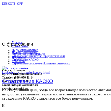
DESKOTP_OFF
Главная
О
страховании
О компании
Виды страхования
Личное страхование
Полезная информация
Страхование имущества юридических лиц
Лицензии
Страхование КАСКО
Контакты
Страхование сельскохозяйственных животных
Россия, г.Самара
пр. 2-го Интернационала, 392
Телефон (846) 070-11-14
Страхование КАСКО
Факс (846) 070-23-96
e-mail: info@inkasstrakh.ru
www.inkasstrakh.ru
На сегодняшний день, когда все возрастающее количество автомо
на дорогах увеличивает вероятность возникновения страхового сл
страхование КАСКО становится все более популярным.
К ...