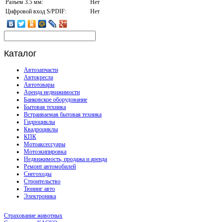
Разъем 3.5 мм:
Нет
Цифровой вход S/PDIF:
Нет
Каталог
Автозапчасти
Автокресла
Автотовары
Аренда недвижимости
Банковское оборудование
Бытовая техника
Встраиваемая бытовая техника
Гидроциклы
Квадроциклы
КПК
Мотоаксессуары
Мотоэкипировка
Недвижимость, продажа и аренда
Ремонт автомобилей
Снегоходы
Строительство
Тюнинг авто
Электроника
Страхование животных