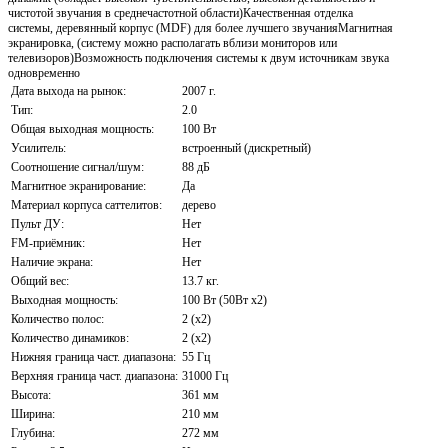
чистотой звучания в среднечастотной области)Качественная отделка
системы, деревянный корпус (MDF) для более лучшего звучанияМагнитная
экранировка, (систему можно располагать вблизи мониторов или
телевизоров)Возможность подключения системы к двум источникам звука
одновременно
Дата выхода на рынок:
2007 г.
Тип:
2.0
Общая выходная мощность:
100 Вт
Усилитель:
встроенный (дискретный)
Соотношение сигнал/шум:
88 дБ
Магнитное экранирование:
Да
Материал корпуса саттелитов:
дерево
Пульт ДУ:
Нет
FM-приёмник:
Нет
Наличие экрана:
Нет
Общий вес:
13.7 кг.
Выходная мощность:
100 Вт (50Вт x2)
Количество полос:
2 (x2)
Количество динамиков:
2 (x2)
Нижняя граница част. диапазона:
55 Гц
Верхняя граница част. диапазона:
31000 Гц
Высота:
361 мм
Ширина:
210 мм
Глубина:
272 мм