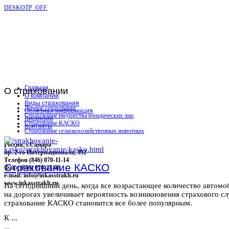
DESKOTP_OFF
Главная
О
страховании
О компании
Виды страхования
Личное страхование
Полезная информация
Страхование имущества юридических лиц
Лицензии
Страхование КАСКО
Контакты
Страхование сельскохозяйственных животных
Россия, г.Самара
пр. 2-го Интернационала, 392
Телефон (846) 070-11-14
Страхование КАСКО
Факс (846) 070-23-96
e-mail: info@inkasstrakh.ru
www.inkasstrakh.ru
На сегодняшний день, когда все возрастающее количество автомо
на дорогах увеличивает вероятность возникновения страхового сл
страхование КАСКО становится все более популярным.
К ...