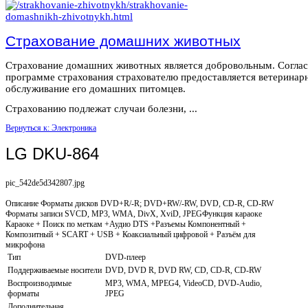
Страхование домашних животных
Страхование домашних животных является добровольным. Согла
программе страхования страхователю предоставляется ветеринар
обслуживание его домашних питомцев.
Страхованию подлежат случаи болезни, ...
Вернуться к: Электроника
LG DKU-864
pic_542de5d342807.jpg
Описание
Форматы дисков DVD+R/-R; DVD+RW/-RW, DVD, CD-R, CD-RW
Форматы записи SVCD, MP3, WMA, DivX, XviD, JPEGФункция караоке
Караоке + Поиск по меткам +Аудио DTS +Разъемы Компонентный +
Композитный + SCART + USB + Коаксиальный цифровой + Разъём для
микрофона
Тип
DVD-плеер
Поддерживаемые носители
DVD, DVD R, DVD RW, CD, CD-R, CD-RW
Воспроизводимые
MP3, WMA, MPEG4, VideoCD, DVD-Audio,
форматы
JPEG
Дополнительная