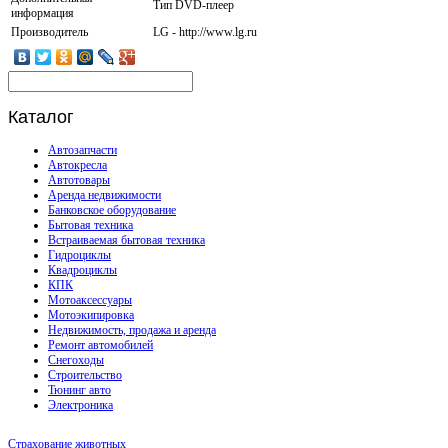
Тип DVD-плеер
информация
Производитель
LG - http://www.lg.ru
Каталог
Автозапчасти
Автокресла
Автотовары
Аренда недвижимости
Банковское оборудование
Бытовая техника
Встраиваемая бытовая техника
Гидроциклы
Квадроциклы
КПК
Мотоаксессуары
Мотоэкипировка
Недвижимость, продажа и аренда
Ремонт автомобилей
Снегоходы
Строительство
Тюнинг авто
Электроника
Страхование животных