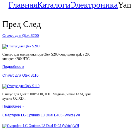
Главная
Каталоги
Электроника
Yam
Пред
След
Стилус для Qtek S200
Стилус для коммуникатора Qtek S200 смартфона qtek s 200
кпк qtec s200 HTC...
Подробнее »
Стилус для Qtek S110
Стилус для Qtek S100/S110, HTC Magican, i-mate JAM, цена
купить O2 XD...
Подробнее »
Смартфон LG Optimus L3 Dual E405 (White) WH