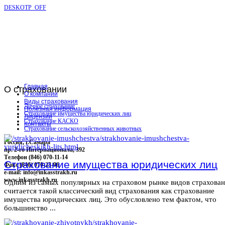
DESKOTP_OFF
Главная
О
страховании
О компании
Виды страхования
Личное страхование
Полезная информация
Страхование имущества юридических лиц
Лицензии
Страхование КАСКО
Контакты
Страхование сельскохозяйственных животных
Россия, г.Самара
пр. 2-го Интернационала, 392
Телефон (846) 070-11-14
Страхование имущества юридических лиц
Факс (846) 070-23-96
e-mail: info@inkasstrakh.ru
www.inkasstrakh.ru
Одним из самых популярных на страховом рынке видов страхова
считается такой классический вид страхования как страхование
имущества юридических лиц. Это обусловлено тем фактом, что
большинство ...