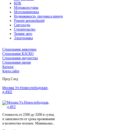
КПК
Мотоаксессуары
Мотоэкипировка
Недвижимость, продажа и аренда
Ремонт автомобилей
Снегоходы
Строительство
Тюнинг авто
Электроника
Страхование животных
Страхование КАСКО
Страхование имущества
Страхование жизни
Каталог
Карта сайта
Пред
След
Москва Ул.Новослободская,
д.49/2
Стоимость от 2500 до 3200 в сутки,
в зависимости от срока проживания
и количества человек. Минимальн...