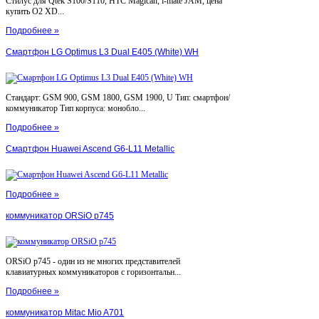
Стилус для Qtek S100/S110, HTC Magican, i-mate JAM, цена
купить O2 XD...
Подробнее »
Смартфон LG Optimus L3 Dual E405 (White) WH
Стандарт: GSM 900, GSM 1800, GSM 1900, U Тип: смартфон/
коммуникатор Тип корпуса: монобло...
Подробнее »
Смартфон Huawei Ascend G6-L11 Metallic
Подробнее »
коммуникатор ORSiO p745
ORSiO p745 - один из не многих представителей
клавиатурных коммуникаторов с горизонтальн...
Подробнее »
коммуникатор Mitac Mio A701