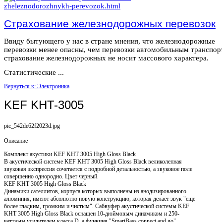
Страхование железнодорожных перевозок
Ввиду бытующего у нас в стране мнения, что железнодорожные
перевозки менее опасны, чем перевозки автомобильным транспор
страхование железнодорожных не носит массового характера.
Статистические ...
Вернуться к: Электроника
KEF KHT-3005
pic_542de62f2023d.jpg
Описание
Комплект акустики KEF KHT 3005 High Gloss Black
В акустической системе KEF KHT 3005 High Gloss Black великолепная
звуковая экспрессия сочетается с подробной детальностью, а звуковое поле
совершенно однородно. Цвет черный.
KEF KHT 3005 High Gloss Black
Динамики сателлитов, корпуса которых выполнены из анодизированного
алюминия, имеют абсолютно новую конструкцию, которая делает звук "еще
более гладким, громким и чистым". Сабвуфер акустической системы KEF
KHT 3005 High Gloss Black оснащен 10-дюймовым динамиком и 250-
ваттным усилителем класса D, а функция "SmartBass connect and go"