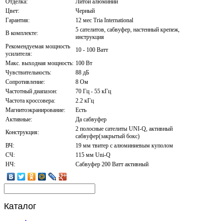
Отделка:
Литой алюминий
Цвет:
Черный
Гарантия:
12 мес Tria International
5 сателитов, сабвуфер, настенный крепеж,
В комплекте:
инструкция
Рекомендуемая мощность
10 - 100 Ватт
усилителя:
Макс. выходная мощность:
100 Вт
Чувствительность:
88 дБ
Сопротивление:
8 Ом
Частотный диапазон:
70 Гц - 55 кГц
Частота кроссовера:
2.2 кГц
Магнитоэкранирование:
Есть
Активные:
Да сабвуфер
2 полосные сателиты UNI-Q, активный
Конструкция:
сабвуфер(закрытый бокс)
ВЧ:
19 мм твитер с алюминиевым куполом
СЧ:
115 мм Uni-Q
НЧ:
Сабвуфер 200 Ватт активный
Каталог