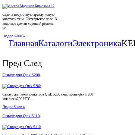
Сдам в посуточную аренду новую
квартиру ус.м. Октябрьское поле. В
квартире сделан хороший ремонт,
ус...
Подробнее »
Главная
Каталоги
Электроника
KE
Пред
След
Стилус для Qtek S200
Стилус для коммуникатора Qtek S200 смартфона qtek s 200
кпк qtec s200 HTC...
Подробнее »
Стилус для Qtek S110