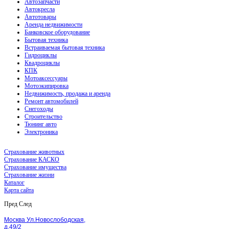
Автозапчасти
Автокресла
Автотовары
Аренда недвижимости
Банковское оборудование
Бытовая техника
Встраиваемая бытовая техника
Гидроциклы
Квадроциклы
КПК
Мотоаксессуары
Мотоэкипировка
Недвижимость, продажа и аренда
Ремонт автомобилей
Снегоходы
Строительство
Тюнинг авто
Электроника
Страхование животных
Страхование КАСКО
Страхование имущества
Страхование жизни
Каталог
Карта сайта
Пред
След
Москва Ул.Новослободская,
д.49/2