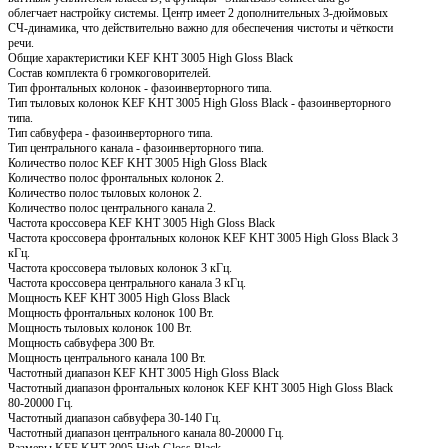
облегчает настройку системы. Центр имеет 2 дополнительных 3-дюймовых
СЧ-динамика, что действительно важно для обеспечения чистоты и чёткости
речи.
Общие характеристики KEF KHT 3005 High Gloss Black
Состав комплекта 6 громкоговорителей.
Тип фронтальных колонок - фазоинверторного типа.
Тип тыловых колонок KEF KHT 3005 High Gloss Black - фазоинверторного
типа.
Тип сабвуфера - фазоинверторного типа.
Тип центрального канала - фазоинверторного типа.
Количество полос KEF KHT 3005 High Gloss Black
Количество полос фронтальных колонок 2.
Количество полос тыловых колонок 2.
Количество полос центрального канала 2.
Частота кроссовера KEF KHT 3005 High Gloss Black
Частота кроссовера фронтальных колонок KEF KHT 3005 High Gloss Black 3
кГц.
Частота кроссовера тыловых колонок 3 кГц.
Частота кроссовера центрального канала 3 кГц.
Мощность KEF KHT 3005 High Gloss Black
Мощность фронтальных колонок 100 Вт.
Мощность тыловых колонок 100 Вт.
Мощность сабвуфера 300 Вт.
Мощность центрального канала 100 Вт.
Частотный диапазон KEF KHT 3005 High Gloss Black
Частотный диапазон фронтальных колонок KEF KHT 3005 High Gloss Black
80-20000 Гц.
Частотный диапазон сабвуфера 30-140 Гц.
Частотный диапазон центрального канала 80-20000 Гц.
Размеры KEF KHT 3005 High Gloss Black