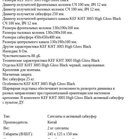
Диаметр излучателей фронтальных колонок СЧ 100 мм, ВЧ 12 мм.
Диаметр излучателей тыловых колонок СЧ 100 мм, ВЧ 12 мм.
Диаметр излучаетля сабвуфера 250 мм.
Диаметр излучателей центрального канала KEF KHT 3005 High Gloss Black
СЧ 100 мм, ВЧ 12 мм.
Размеры фронтальных колонок 130х190х160 мм.
Размеры тыловых колонок 130х190х160 мм.
Размеры сабвуфера 450х450х400 мм.
Размеры центрального канала 130х190х160 мм.
Другие характеристики KEF KHT 3005 High Gloss Black
Импеданс 8 Ом.
Чувствительность 88 дБ.
Технические характеристики KEF KHT 3005 High Gloss Black
Отделка KEF KHT 3005 High Gloss Black черный, лакированные.
Крепления для монтажа.
Магнитная защита.
Вес сабвуфера 25 кг.
Особенности KEF KHT 3005 High Gloss Black
Шарнирная подставка обеспечивает возможность разворота динамика в
разных направлениях при горизонтальной ориентации или настенном
креплении. В комплекте KEF KHT 3005 High Gloss Black активный сабвуфер
с пультом ДУ.
Тип:
Сателиты и активный сабвуфер
Производитель:
Китай
Вес:
2 кг сателиты
Габариты (В/Ш/Г):
245 x 125 x 150 мм