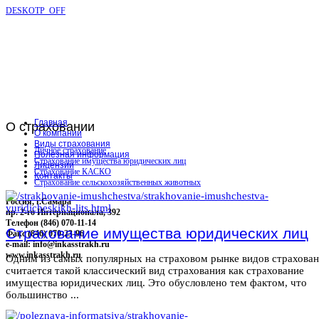
DESKOTP_OFF
Главная
О
страховании
О компании
Виды страхования
Личное страхование
Полезная информация
Страхование имущества юридических лиц
Лицензии
Страхование КАСКО
Контакты
Страхование сельскохозяйственных животных
Россия, г.Самара
пр. 2-го Интернационала, 392
Телефон (846) 070-11-14
Страхование имущества юридических лиц
Факс (846) 070-23-96
e-mail: info@inkasstrakh.ru
www.inkasstrakh.ru
Одним из самых популярных на страховом рынке видов страхова
считается такой классический вид страхования как страхование
имущества юридических лиц. Это обусловлено тем фактом, что
большинство ...