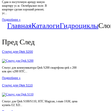
Сдам в посуточную аренду новую
квартиру ус.м. Октябрьское поле. В
квартире сделан хороший ремонт,
ус...
Подробнее »
Главная
Каталоги
Гидроциклы
Сло
Пред
След
Стилус для Qtek S200
Стилус для коммуникатора Qtek S200 смартфона qtek s 200
кпк qtec s200 HTC...
Подробнее »
Стилус для Qtek S110
Стилус для Qtek S100/S110, HTC Magican, i-mate JAM, цена
купить O2 XD...