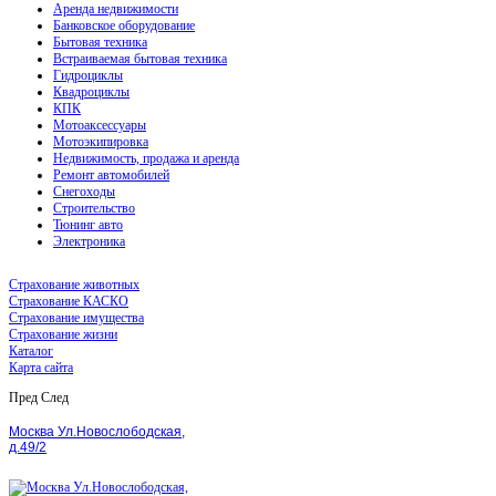
Аренда недвижимости
Банковское оборудование
Бытовая техника
Встраиваемая бытовая техника
Гидроциклы
Квадроциклы
КПК
Мотоаксессуары
Мотоэкипировка
Недвижимость, продажа и аренда
Ремонт автомобилей
Снегоходы
Строительство
Тюнинг авто
Электроника
Страхование животных
Страхование КАСКО
Страхование имущества
Страхование жизни
Каталог
Карта сайта
Пред
След
Москва Ул.Новослободская,
д.49/2