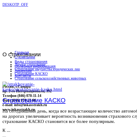
DESKOTP_OFF
Главная
О
страховании
О компании
Виды страхования
Личное страхование
Полезная информация
Страхование имущества юридических лиц
Лицензии
Страхование КАСКО
Контакты
Страхование сельскохозяйственных животных
Россия, г.Самара
пр. 2-го Интернационала, 392
Телефон (846) 070-11-14
Страхование КАСКО
Факс (846) 070-23-96
e-mail: info@inkasstrakh.ru
www.inkasstrakh.ru
На сегодняшний день, когда все возрастающее количество автомо
на дорогах увеличивает вероятность возникновения страхового сл
страхование КАСКО становится все более популярным.
К ...