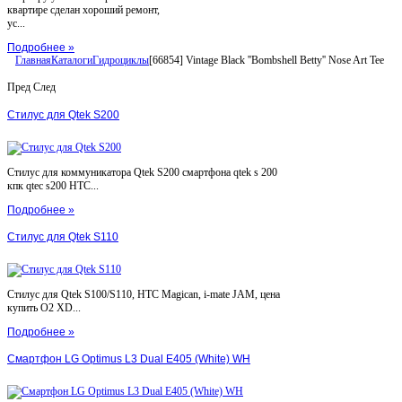
квартире сделан хороший ремонт,
ус...
Подробнее »
Главная
Каталоги
Гидроциклы
[66854] Vintage Black ''Bombshell Betty'' Nose Art Tee
Пред
След
Стилус для Qtek S200
Стилус для коммуникатора Qtek S200 смартфона qtek s 200
кпк qtec s200 HTC...
Подробнее »
Стилус для Qtek S110
Стилус для Qtek S100/S110, HTC Magican, i-mate JAM, цена
купить O2 XD...
Подробнее »
Смартфон LG Optimus L3 Dual E405 (White) WH