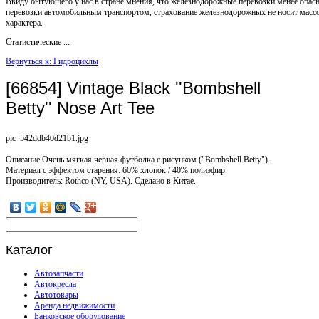
Ввиду бытующего у нас в стране мнения, что железнодорожные перевозки менее опас
перевозки автомобильным транспортом, страхование железнодорожных не носит масс
характера.
Статистические ...
Вернуться к: Гидроциклы
[66854] Vintage Black ''Bombshell
Betty'' Nose Art Tee
pic_542ddb40d21b1.jpg
Описание
Очень мягкая черная футболка с рисунком ("Bombshell Betty").
Материал с эффектом старения: 60% хлопок / 40% полиэфир.
Производитель: Rothco (NY, USA). Сделано в Китае.
Каталог
Автозапчасти
Автокресла
Автотовары
Аренда недвижимости
Банковское оборудование