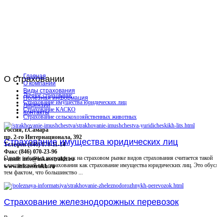
Главная
О
страховании
О компании
Виды страхования
Личное страхование
Полезная информация
Страхование имущества юридических лиц
Лицензии
Страхование КАСКО
Контакты
Страхование сельскохозяйственных животных
Россия, г.Самара
пр. 2-го Интернационала, 392
Страхование имущества юридических лиц
Телефон (846) 070-11-14
Факс (846) 070-23-96
Одним из самых популярных на страховом рынке видов страхования считается такой
e-mail: info@inkasstrakh.ru
классический вид страхования как страхование имущества юридических лиц. Это обус
www.inkasstrakh.ru
тем фактом, что большинство ...
Страхование железнодорожных перевозок