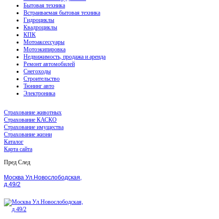
Бытовая техника
Встраиваемая бытовая техника
Гидроциклы
Квадроциклы
КПК
Мотоаксессуары
Мотоэкипировка
Недвижимость, продажа и аренда
Ремонт автомобилей
Снегоходы
Строительство
Тюнинг авто
Электроника
Страхование животных
Страхование КАСКО
Страхование имущества
Страхование жизни
Каталог
Карта сайта
Пред
След
Москва Ул.Новослободская,
д.49/2