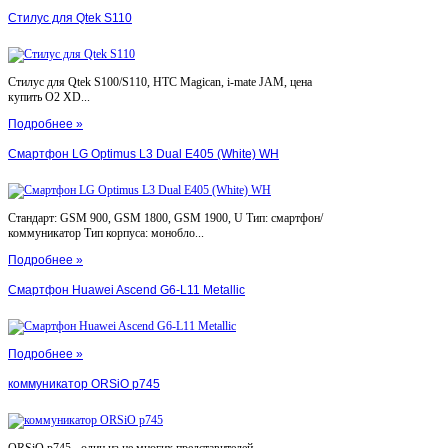
Стилус для Qtek S110
Стилус для Qtek S100/S110, HTC Magican, i-mate JAM, цена
купить O2 XD...
Подробнее »
Смартфон LG Optimus L3 Dual E405 (White) WH
Стандарт: GSM 900, GSM 1800, GSM 1900, U Тип: смартфон/
коммуникатор Тип корпуса: монобло...
Подробнее »
Смартфон Huawei Ascend G6-L11 Metallic
Подробнее »
коммуникатор ORSiO p745
ORSiO p745 - один из не многих представителей