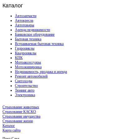
Каталог
Автозапчасти
Автокресла
Автотовары
Аренда недвижимости
Банковское оборудование
Бытовая техника
Встраиваемая бытовая техника
Гидроциклы
Квадроциклы
КПК
Мотоаксессуары
Мотоэкипировка
Недвижимость, продажа и аренда
Ремонт автомобилей
Снегоходы
Строительство
Тюнинг авто
Электроника
Страхование животных
Страхование КАСКО
Страхование имущества
Страхование жизни
Каталог
Карта сайта
Пред
След