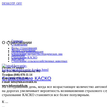
DESKOTP_OFF
Главная
О
страховании
О компании
Виды страхования
Личное страхование
Полезная информация
Страхование имущества юридических лиц
Лицензии
Страхование КАСКО
Контакты
Страхование сельскохозяйственных животных
Россия, г.Самара
пр. 2-го Интернационала, 392
Телефон (846) 070-11-14
Страхование КАСКО
Факс (846) 070-23-96
e-mail: info@inkasstrakh.ru
www.inkasstrakh.ru
На сегодняшний день, когда все возрастающее количество автомо
на дорогах увеличивает вероятность возникновения страхового сл
страхование КАСКО становится все более популярным.
К ...