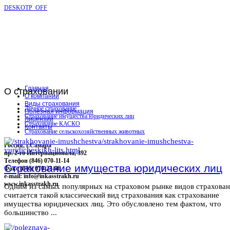
DESKOTP_OFF
Главная
О
страховании
О компании
Виды страхования
Личное страхование
Полезная информация
Страхование имущества юридических лиц
Лицензии
Страхование КАСКО
Контакты
Страхование сельскохозяйственных животных
Россия, г.Самара
пр. 2-го Интернационала, 392
Телефон (846) 070-11-14
Страхование имущества юридических лиц
Факс (846) 070-23-96
e-mail: info@inkasstrakh.ru
www.inkasstrakh.ru
Одним из самых популярных на страховом рынке видов страхова
считается такой классический вид страхования как страхование
имущества юридических лиц. Это обусловлено тем фактом, что
большинство ...