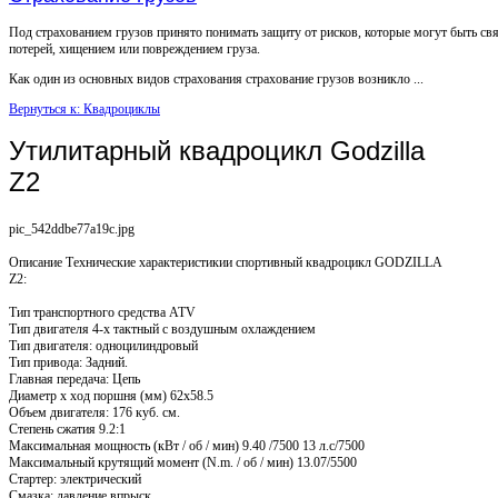
Под страхованием грузов принято понимать защиту от рисков, которые могут быть св
потерей, хищением или повреждением груза.
Как один из основных видов страхования страхование грузов возникло ...
Вернуться к: Квадроциклы
Утилитарный квадроцикл Godzilla
Z2
pic_542ddbe77a19c.jpg
Описание
Технические характеристикии спортивный квадроцикл GODZILLA
Z2:
Тип транспортного средства ATV
Тип двигателя 4-х тактный с воздушным охлаждением
Тип двигателя: одноцилиндровый
Тип привода: Задний.
Главная передача: Цепь
Диаметр х ход поршня (мм) 62x58.5
Объем двигателя: 176 куб. см.
Степень сжатия 9.2:1
Максимальная мощность (кВт / об / мин) 9.40 /7500 13 л.с/7500
Максимальный крутящий момент (N.m. / об / мин) 13.07/5500
Стартер: электрический
Смазка: давление впрыск