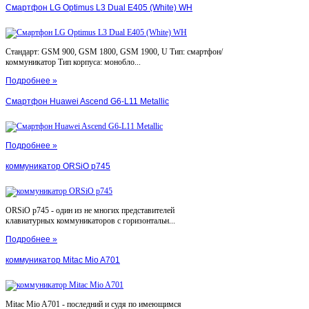
Смартфон LG Optimus L3 Dual E405 (White) WH
Стандарт: GSM 900, GSM 1800, GSM 1900, U Тип: смартфон/
коммуникатор Тип корпуса: монобло...
Подробнее »
Смартфон Huawei Ascend G6-L11 Metallic
Подробнее »
коммуникатор ORSiO p745
ORSiO p745 - один из не многих представителей
клавиатурных коммуникаторов с горизонтальн...
Подробнее »
коммуникатор Mitac Mio A701
Mitac Mio A701 - последний и судя по имеющимся