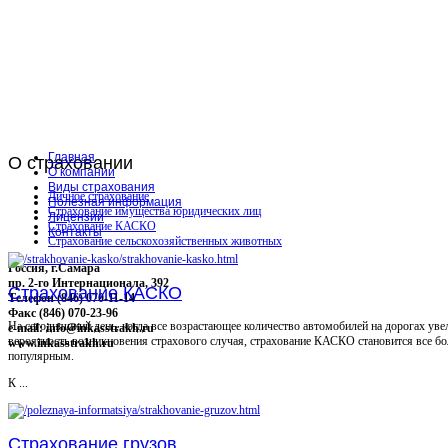
Главная
О
страховании
О компании
Виды страхования
Личное страхование
Полезная информация
Страхование имущества юридических лиц
Лицензии
Страхование КАСКО
Контакты
Страхование сельскохозяйственных животных
Россия, г.Самара
пр. 2-го Интернационала, 392
Страхование КАСКО
Телефон (846) 070-11-14
Факс (846) 070-23-96
На сегодняшний день, когда все возрастающее количество автомобилей на дорогах уве
e-mail: info@inkasstrakh.ru
вероятность возникновения страхового случая, страхование КАСКО становится все бо
www.inkasstrakh.ru
популярным.
К ...
Страхование грузов