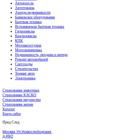
Автокресла
Автотовары
Аренда недвижимости
Банковское оборудование
Бытовая техника
Встраиваемая бытовая техника
Гидроциклы
Квадроциклы
КПК
Мотоаксессуары
Мотоэкипировка
Недвижимость, продажа и аренда
Ремонт автомобилей
Снегоходы
Строительство
Тюнинг авто
Электроника
Страхование животных
Страхование КАСКО
Страхование имущества
Страхование жизни
Каталог
Карта сайта
Пред
След
Москва Ул.Новослободская,
д.49/2