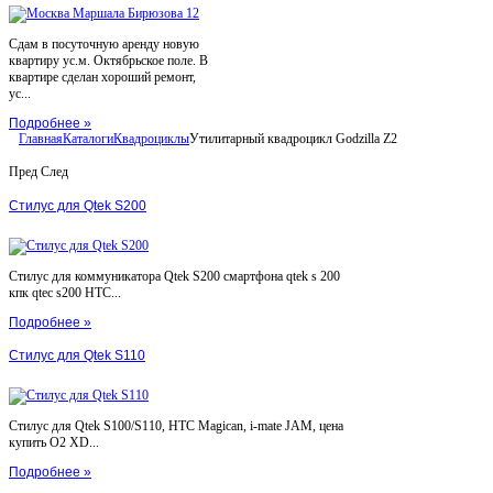
Сдам в посуточную аренду новую
квартиру ус.м. Октябрьское поле. В
квартире сделан хороший ремонт,
ус...
Подробнее »
Главная
Каталоги
Квадроциклы
Утилитарный квадроцикл Godzilla Z2
Пред
След
Стилус для Qtek S200
Стилус для коммуникатора Qtek S200 смартфона qtek s 200
кпк qtec s200 HTC...
Подробнее »
Стилус для Qtek S110
Стилус для Qtek S100/S110, HTC Magican, i-mate JAM, цена
купить O2 XD...
Подробнее »