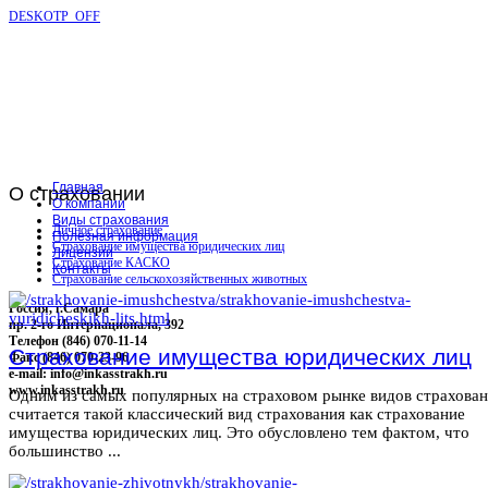
DESKOTP_OFF
Главная
О
страховании
О компании
Виды страхования
Личное страхование
Полезная информация
Страхование имущества юридических лиц
Лицензии
Страхование КАСКО
Контакты
Страхование сельскохозяйственных животных
Россия, г.Самара
пр. 2-го Интернационала, 392
Телефон (846) 070-11-14
Страхование имущества юридических лиц
Факс (846) 070-23-96
e-mail: info@inkasstrakh.ru
www.inkasstrakh.ru
Одним из самых популярных на страховом рынке видов страхова
считается такой классический вид страхования как страхование
имущества юридических лиц. Это обусловлено тем фактом, что
большинство ...