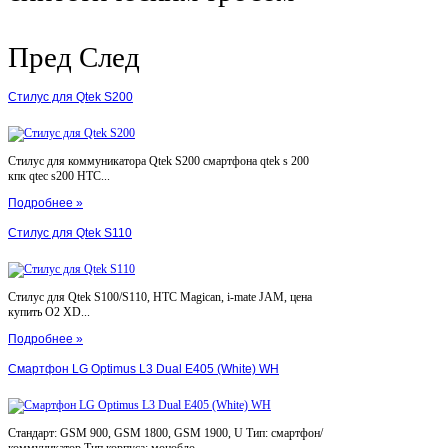
Пред
След
Стилус для Qtek S200
Стилус для коммуникатора Qtek S200 смартфона qtek s 200
кпк qtec s200 HTC...
Подробнее »
Стилус для Qtek S110
Стилус для Qtek S100/S110, HTC Magican, i-mate JAM, цена
купить O2 XD...
Подробнее »
Смартфон LG Optimus L3 Dual E405 (White) WH
Стандарт: GSM 900, GSM 1800, GSM 1900, U Тип: смартфон/
коммуникатор Тип корпуса: монобло...