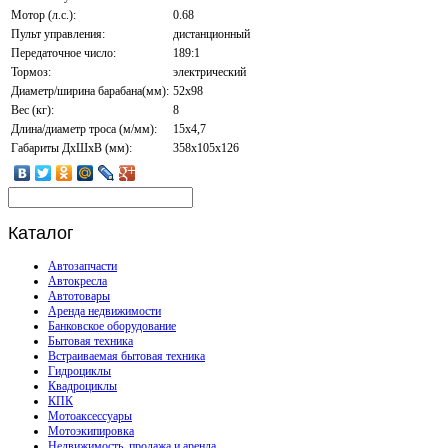
Мотор (л.с.):
0.68
Пульт управления:
дистанционный
Передаточное число:
189:1
Тормоз:
электрический
Диаметр/ширина барабана(мм):
52х98
Вес (кг):
8
Длина/диаметр троса (м/мм):
15х4,7
Габариты ДхШхВ (мм):
358х105х126
Каталог
Автозапчасти
Автокресла
Автотовары
Аренда недвижимости
Банковское оборудование
Бытовая техника
Встраиваемая бытовая техника
Гидроциклы
Квадроциклы
КПК
Мотоаксессуары
Мотоэкипировка
Недвижимость, продажа и аренда