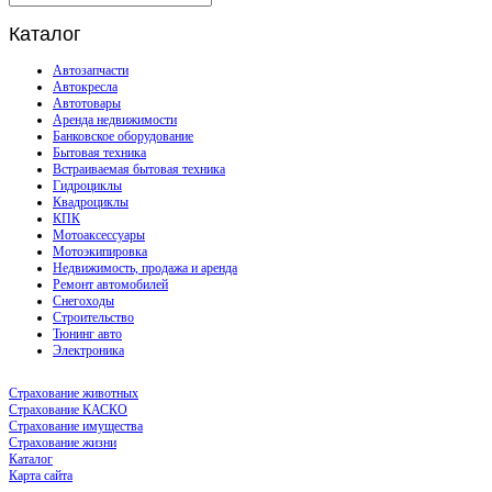
Каталог
Автозапчасти
Автокресла
Автотовары
Аренда недвижимости
Банковское оборудование
Бытовая техника
Встраиваемая бытовая техника
Гидроциклы
Квадроциклы
КПК
Мотоаксессуары
Мотоэкипировка
Недвижимость, продажа и аренда
Ремонт автомобилей
Снегоходы
Строительство
Тюнинг авто
Электроника
Страхование животных
Страхование КАСКО
Страхование имущества
Страхование жизни
Каталог
Карта сайта