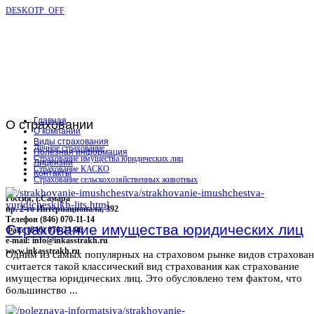
DESKOTP_OFF
Главная
О
страховании
О компании
Виды страхования
Личное страхование
Полезная информация
Страхование имущества юридических лиц
Лицензии
Страхование КАСКО
Контакты
Страхование сельскохозяйственных животных
Россия, г.Самара
пр. 2-го Интернационала, 392
Телефон (846) 070-11-14
Страхование имущества юридических лиц
Факс (846) 070-23-96
e-mail: info@inkasstrakh.ru
www.inkasstrakh.ru
Одним из самых популярных на страховом рынке видов страхова
считается такой классический вид страхования как страхование
имущества юридических лиц. Это обусловлено тем фактом, что
большинство ...