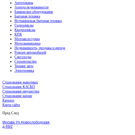
Автотовары
Аренда недвижимости
Банковское оборудование
Бытовая техника
Встраиваемая бытовая техника
Гидроциклы
Квадроциклы
КПК
Мотоаксессуары
Мотоэкипировка
Недвижимость, продажа и аренда
Ремонт автомобилей
Снегоходы
Строительство
Тюнинг авто
Электроника
Страхование животных
Страхование КАСКО
Страхование имущества
Страхование жизни
Каталог
Карта сайта
Пред
След
Москва Ул.Новослободская,
д.49/2