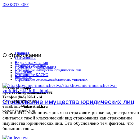
DESKOTP_OFF
Главная
О
страховании
О компании
Виды страхования
Личное страхование
Полезная информация
Страхование имущества юридических лиц
Лицензии
Страхование КАСКО
Контакты
Страхование сельскохозяйственных животных
Россия, г.Самара
пр. 2-го Интернационала, 392
Телефон (846) 070-11-14
Страхование имущества юридических лиц
Факс (846) 070-23-96
e-mail: info@inkasstrakh.ru
www.inkasstrakh.ru
Одним из самых популярных на страховом рынке видов страхова
считается такой классический вид страхования как страхование
имущества юридических лиц. Это обусловлено тем фактом, что
большинство ...