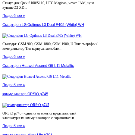
Стилус для Qtek S100/S110, HTC Magican, i-mate JAM, цена
купить O2 XD...
Подробнее »
Смартфон LG Optimus L3 Dual E405 (White) WH
Стандарт: GSM 900, GSM 1800, GSM 1900, U Тип: смартфон/
коммуникатор Тип корпуса: монобло...
Подробнее »
Смартфон Huawei Ascend G6-L11 Metallic
Подробнее »
коммуникатор ORSiO p745
ORSiO p745 - один из не многих представителей
клавиатурных коммуникаторов с горизонтальн...
Подробнее »
коммуникатор Mitac Mio A701