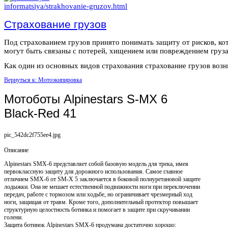
Страхование грузов
Под страхованием грузов принято понимать защиту от рисков, ко
могут быть связаны с потерей, хищением или повреждением груза
Как один из основных видов страхования страхование грузов возни
Вернуться к: Мотоэкипировка
Мотоботы Alpinestars S-MX 6
Black-Red 41
pic_542dc2f755ee4.jpg
Описание
Alpinestars SMX-6 представляет собой базовую модель для трека, имея
первоклассную защиту для дорожного использования. Самое главное
отличием SMX-6 от SM-X 5 заключается в боковой полиуретановой защите
лодыжки. Она не мешает естественной подвижности ноги при переключении
передач, работе с тормозом или ходьбе, но ограничивает чрезмерный ход
ноги, защищая от травм. Кроме того, дополнительный протектор повышает
структурную целостность ботинка и помогает в защите при скручивании
голени.
Защита ботинок Alpinestars SMX-6 продумана достаточно хорошо: