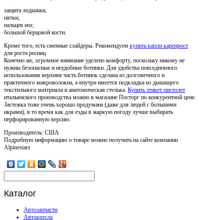
защита лодыжки,
пятки,
пальцев ног,
большой берцовой кости.
Кроме того, есть сменные слайдеры. Рекомендуем
купить капли карепрост
для роста ресниц
Конечно же, огромное внимание уделено комфорту, поскольку никому не
нужны безопасные и неудобные ботинки. Для удобства повседневного
использования верхняя часть ботинок сделана из долговечного и
практичного микроволокна, а внутри имеется подкладка из дышащего
текстильного материала и анатомическая стелька.
Купить этикет пистолет
итальянского производства можно в магазине Посторг по конкурентной цене.
Застежка тоже очень хорошо продумана (даже для людей с большими
икрами), в то время как для езды в жаркую погоду лучше выбирать
перфорированную версию.
Производитель: США
Подробную информацию о товаре можно получить на сайте компании
Alpinestars
Каталог
Автозапчасти
Автокресла