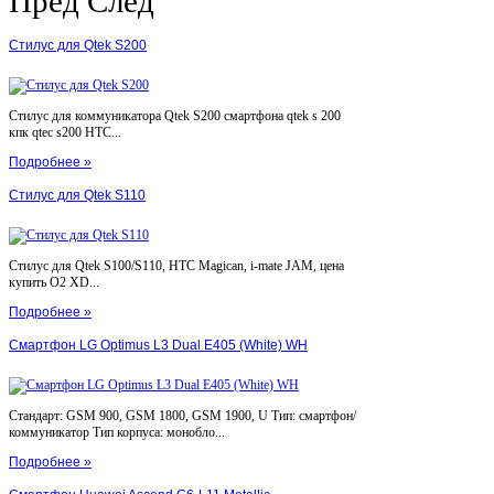
Пред
След
Стилус для Qtek S200
Стилус для коммуникатора Qtek S200 смартфона qtek s 200
кпк qtec s200 HTC...
Подробнее »
Стилус для Qtek S110
Стилус для Qtek S100/S110, HTC Magican, i-mate JAM, цена
купить O2 XD...
Подробнее »
Смартфон LG Optimus L3 Dual E405 (White) WH
Стандарт: GSM 900, GSM 1800, GSM 1900, U Тип: смартфон/
коммуникатор Тип корпуса: монобло...
Подробнее »