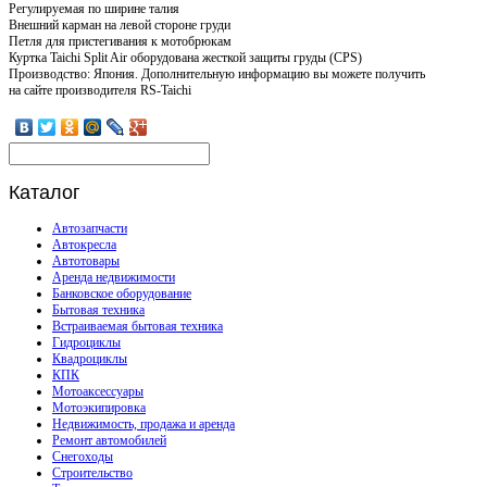
Регулируемая по ширине талия
Внешний карман на левой стороне груди
Петля для пристегивания к мотобрюкам
Куртка Taichi Split Air оборудована жесткой защиты груды (CPS)
Производство: Япония. Дополнительную информацию вы можете получить
на сайте производителя RS-Taichi
Каталог
Автозапчасти
Автокресла
Автотовары
Аренда недвижимости
Банковское оборудование
Бытовая техника
Встраиваемая бытовая техника
Гидроциклы
Квадроциклы
КПК
Мотоаксессуары
Мотоэкипировка
Недвижимость, продажа и аренда
Ремонт автомобилей
Снегоходы
Строительство