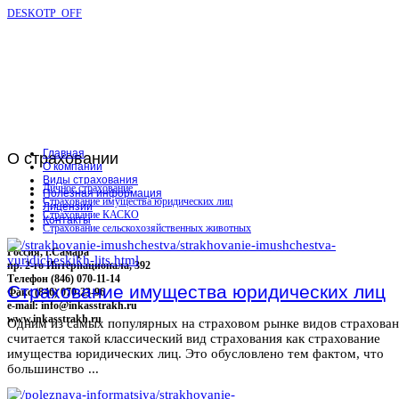
DESKOTP_OFF
Главная
О
страховании
О компании
Виды страхования
Личное страхование
Полезная информация
Страхование имущества юридических лиц
Лицензии
Страхование КАСКО
Контакты
Страхование сельскохозяйственных животных
Россия, г.Самара
пр. 2-го Интернационала, 392
Телефон (846) 070-11-14
Страхование имущества юридических лиц
Факс (846) 070-23-96
e-mail: info@inkasstrakh.ru
www.inkasstrakh.ru
Одним из самых популярных на страховом рынке видов страхова
считается такой классический вид страхования как страхование
имущества юридических лиц. Это обусловлено тем фактом, что
большинство ...