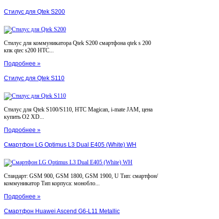
Стилус для Qtek S200
Стилус для коммуникатора Qtek S200 смартфона qtek s 200
кпк qtec s200 HTC...
Подробнее »
Стилус для Qtek S110
Стилус для Qtek S100/S110, HTC Magican, i-mate JAM, цена
купить O2 XD...
Подробнее »
Смартфон LG Optimus L3 Dual E405 (White) WH
Стандарт: GSM 900, GSM 1800, GSM 1900, U Тип: смартфон/
коммуникатор Тип корпуса: монобло...
Подробнее »
Смартфон Huawei Ascend G6-L11 Metallic