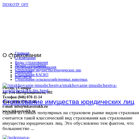
DESKOTP_OFF
Главная
О
страховании
О компании
Виды страхования
Личное страхование
Полезная информация
Страхование имущества юридических лиц
Лицензии
Страхование КАСКО
Контакты
Страхование сельскохозяйственных животных
Россия, г.Самара
пр. 2-го Интернационала, 392
Телефон (846) 070-11-14
Страхование имущества юридических лиц
Факс (846) 070-23-96
e-mail: info@inkasstrakh.ru
www.inkasstrakh.ru
Одним из самых популярных на страховом рынке видов страхова
считается такой классический вид страхования как страхование
имущества юридических лиц. Это обусловлено тем фактом, что
большинство ...