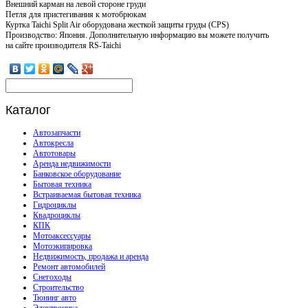
Внешний карман на левой стороне груди
Петля для пристегивания к мотобрюкам
Куртка Taichi Split Air оборудована жесткой защиты груды (CPS)
Производство: Япония. Дополнительную информацию вы можете получить
на сайте производителя RS-Taichi
Каталог
Автозапчасти
Автокресла
Автотовары
Аренда недвижимости
Банковское оборудование
Бытовая техника
Встраиваемая бытовая техника
Гидроциклы
Квадроциклы
КПК
Мотоаксессуары
Мотоэкипировка
Недвижимость, продажа и аренда
Ремонт автомобилей
Снегоходы
Строительство
Тюнинг авто
Электроника