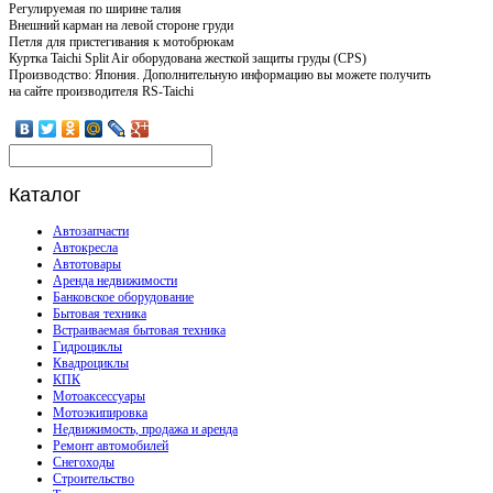
Регулируемая по ширине талия
Внешний карман на левой стороне груди
Петля для пристегивания к мотобрюкам
Куртка Taichi Split Air оборудована жесткой защиты груды (CPS)
Производство: Япония. Дополнительную информацию вы можете получить
на сайте производителя RS-Taichi
Каталог
Автозапчасти
Автокресла
Автотовары
Аренда недвижимости
Банковское оборудование
Бытовая техника
Встраиваемая бытовая техника
Гидроциклы
Квадроциклы
КПК
Мотоаксессуары
Мотоэкипировка
Недвижимость, продажа и аренда
Ремонт автомобилей
Снегоходы
Строительство