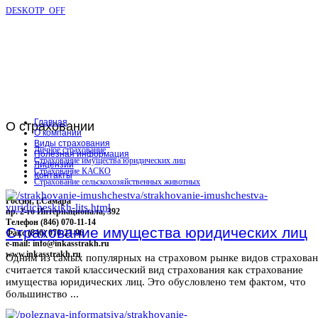
DESKOTP_OFF
Главная
О
страховании
О компании
Виды страхования
Личное страхование
Полезная информация
Страхование имущества юридических лиц
Лицензии
Страхование КАСКО
Контакты
Страхование сельскохозяйственных животных
Россия, г.Самара
пр. 2-го Интернационала, 392
Телефон (846) 070-11-14
Страхование имущества юридических лиц
Факс (846) 070-23-96
e-mail: info@inkasstrakh.ru
www.inkasstrakh.ru
Одним из самых популярных на страховом рынке видов страхова
считается такой классический вид страхования как страхование
имущества юридических лиц. Это обусловлено тем фактом, что
большинство ...