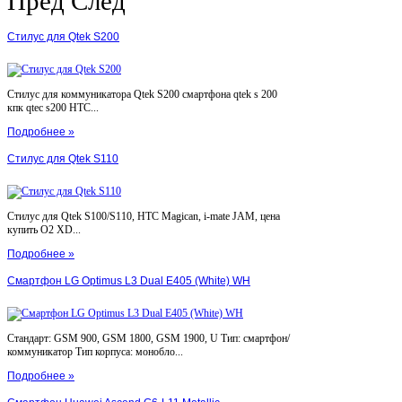
Пред
След
Стилус для Qtek S200
Стилус для коммуникатора Qtek S200 смартфона qtek s 200
кпк qtec s200 HTC...
Подробнее »
Стилус для Qtek S110
Стилус для Qtek S100/S110, HTC Magican, i-mate JAM, цена
купить O2 XD...
Подробнее »
Смартфон LG Optimus L3 Dual E405 (White) WH
Стандарт: GSM 900, GSM 1800, GSM 1900, U Тип: смартфон/
коммуникатор Тип корпуса: монобло...
Подробнее »