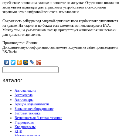
стрейчевые вставки на пальцах и запястье на липучке. Отдельного внимания
заслуживает адаптация для управления устройствами с сенсорными
экранами, что в цифровой век очень немаловажно.
Сохранность райдера под защитой оригинального карбонового уплотнителя
на кулаке. На ладони и по бокам есть элементы из пеноматериала EVA.
Между тем, на указательном пальце присутствует антискользящие вставки
для должного сцепления.
Производство: Япония.
Дополнительную информацию вы можете получить на сайте производителя
RS-Taichi
Каталог
Автозапчасти
Автокресла
Автотовары
Аренда недвижимости
Банковское оборудование
Бытовая техника
Встраиваемая бытовая техника
Гидроциклы
Квадроциклы
КПК
Мотоаксессуары