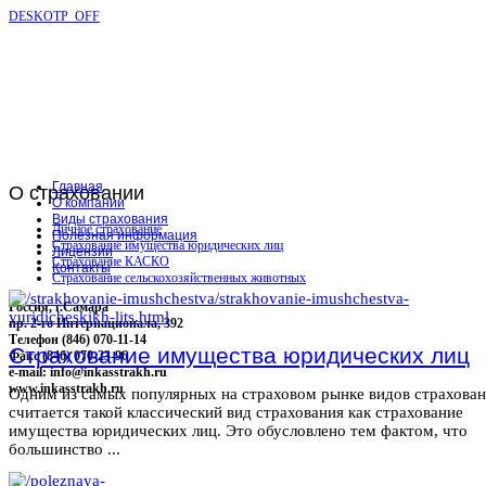
DESKOTP_OFF
Главная
О
страховании
О компании
Виды страхования
Личное страхование
Полезная информация
Страхование имущества юридических лиц
Лицензии
Страхование КАСКО
Контакты
Страхование сельскохозяйственных животных
Россия, г.Самара
пр. 2-го Интернационала, 392
Телефон (846) 070-11-14
Страхование имущества юридических лиц
Факс (846) 070-23-96
e-mail: info@inkasstrakh.ru
www.inkasstrakh.ru
Одним из самых популярных на страховом рынке видов страхова
считается такой классический вид страхования как страхование
имущества юридических лиц. Это обусловлено тем фактом, что
большинство ...