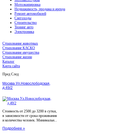
Мотоэкипировка
Недвижимость, продажа и аренда
Ремонт автомобилей
Снегоходы
Строительство
Тюнинг авто
Электроника
Страхование животных
Страхование КАСКО
Страхование имущества
Страхование жизни
Каталог
Карта сайта
Пред
След
Москва Ул.Новослободская,
д.49/2
Стоимость от 2500 до 3200 в сутки,
в зависимости от срока проживания
и количества человек. Минимальн...
Подробнее »