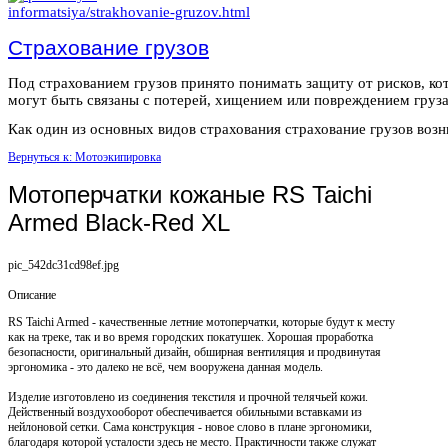
Страхование грузов
Под страхованием грузов принято понимать защиту от рисков, ко
могут быть связаны с потерей, хищением или повреждением груза
Как один из основных видов страхования страхование грузов возни
Вернуться к: Мотоэкипировка
Мотоперчатки кожаные RS Taichi
Armed Black-Red XL
pic_542dc31cd98ef.jpg
Описание
RS Taichi Armed - качественные летние мотоперчатки, которые будут к месту
как на треке, так и во время городских покатушек. Хорошая проработка
безопасности, оригинальный дизайн, обширная вентиляция и продвинутая
эргономика - это далеко не всё, чем вооружена данная модель.
Изделие изготовлено из соединения текстиля и прочной телячьей кожи.
Действенный воздухооборот обеспечивается обильными вставками из
нейлоновой сетки. Сама конструкция - новое слово в плане эргономики,
благодаря которой усталости здесь не место. Практичности также служат