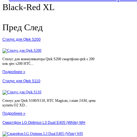
Black-Red XL
Пред
След
Стилус для Qtek S200
Стилус для коммуникатора Qtek S200 смартфона qtek s 200
кпк qtec s200 HTC...
Подробнее »
Стилус для Qtek S110
Стилус для Qtek S100/S110, HTC Magican, i-mate JAM, цена
купить O2 XD...
Подробнее »
Смартфон LG Optimus L3 Dual E405 (White) WH