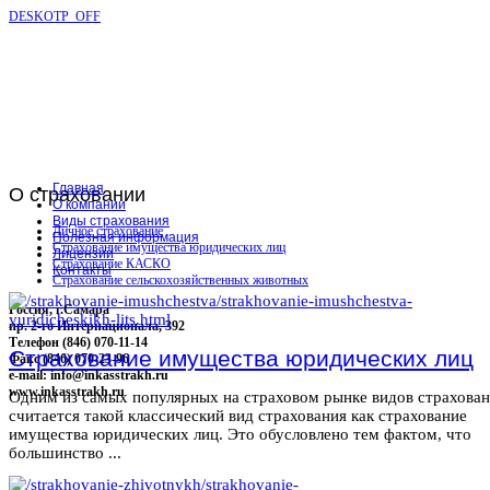
DESKOTP_OFF
Главная
О
страховании
О компании
Виды страхования
Личное страхование
Полезная информация
Страхование имущества юридических лиц
Лицензии
Страхование КАСКО
Контакты
Страхование сельскохозяйственных животных
Россия, г.Самара
пр. 2-го Интернационала, 392
Телефон (846) 070-11-14
Страхование имущества юридических лиц
Факс (846) 070-23-96
e-mail: info@inkasstrakh.ru
www.inkasstrakh.ru
Одним из самых популярных на страховом рынке видов страхова
считается такой классический вид страхования как страхование
имущества юридических лиц. Это обусловлено тем фактом, что
большинство ...