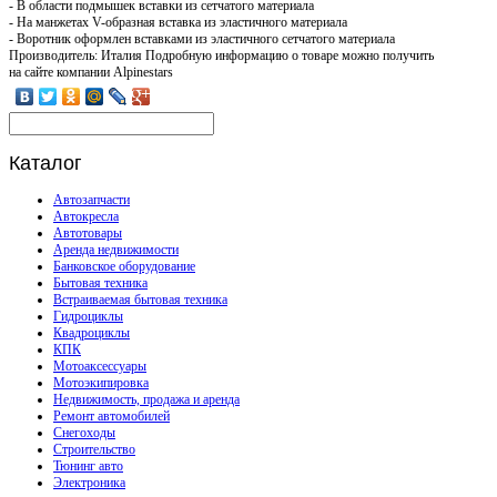
- В области подмышек вставки из сетчатого материала
- На манжетах V-образная вставка из эластичного материала
- Воротник оформлен вставками из эластичного сетчатого материала
Производитель: Италия Подробную информацию о товаре можно получить
на сайте компании Alpinestars
Каталог
Автозапчасти
Автокресла
Автотовары
Аренда недвижимости
Банковское оборудование
Бытовая техника
Встраиваемая бытовая техника
Гидроциклы
Квадроциклы
КПК
Мотоаксессуары
Мотоэкипировка
Недвижимость, продажа и аренда
Ремонт автомобилей
Снегоходы
Строительство
Тюнинг авто
Электроника