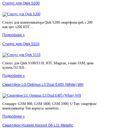
Стилус для Qtek S200
Стилус для коммуникатора Qtek S200 смартфона qtek s 200
кпк qtec s200 HTC...
Подробнее »
Стилус для Qtek S110
Стилус для Qtek S100/S110, HTC Magican, i-mate JAM, цена
купить O2 XD...
Подробнее »
Смартфон LG Optimus L3 Dual E405 (White) WH
Стандарт: GSM 900, GSM 1800, GSM 1900, U Тип: смартфон/
коммуникатор Тип корпуса: монобло...
Подробнее »
Смартфон Huawei Ascend G6-L11 Metallic