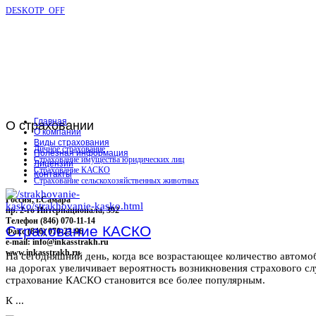
DESKOTP_OFF
Главная
О
страховании
О компании
Виды страхования
Личное страхование
Полезная информация
Страхование имущества юридических лиц
Лицензии
Страхование КАСКО
Контакты
Страхование сельскохозяйственных животных
Россия, г.Самара
пр. 2-го Интернационала, 392
Телефон (846) 070-11-14
Страхование КАСКО
Факс (846) 070-23-96
e-mail: info@inkasstrakh.ru
www.inkasstrakh.ru
На сегодняшний день, когда все возрастающее количество автомо
на дорогах увеличивает вероятность возникновения страхового сл
страхование КАСКО становится все более популярным.
К ...