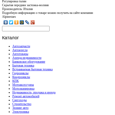
Регулировка талии
Скрытая передняя застежка-молния
Производитель: Италия
Подробную информацию о товаре можно получить на сайте компании
Alpinestars
Каталог
Автозапчасти
Автокресла
Автотовары
Аренда недвижимости
Банковское оборудование
Бытовая техника
Встраиваемая бытовая техника
Гидроциклы
Квадроциклы
КПК
Мотоаксессуары
Мотоэкипировка
Недвижимость, продажа и аренда
Ремонт автомобилей
Снегоходы
Строительство
Тюнинг авто
Электроника