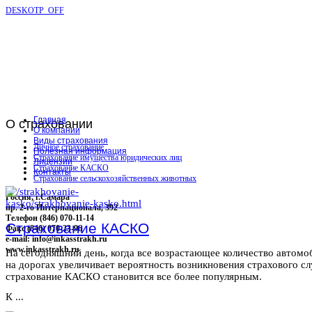
DESKOTP_OFF
Главная
О
страховании
О компании
Виды страхования
Личное страхование
Полезная информация
Страхование имущества юридических лиц
Лицензии
Страхование КАСКО
Контакты
Страхование сельскохозяйственных животных
Россия, г.Самара
пр. 2-го Интернационала, 392
Телефон (846) 070-11-14
Страхование КАСКО
Факс (846) 070-23-96
e-mail: info@inkasstrakh.ru
www.inkasstrakh.ru
На сегодняшний день, когда все возрастающее количество автомо
на дорогах увеличивает вероятность возникновения страхового сл
страхование КАСКО становится все более популярным.
К ...