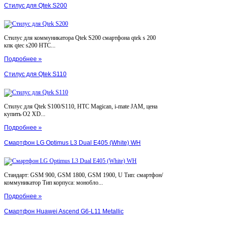
Стилус для Qtek S200
Стилус для коммуникатора Qtek S200 смартфона qtek s 200
кпк qtec s200 HTC...
Подробнее »
Стилус для Qtek S110
Стилус для Qtek S100/S110, HTC Magican, i-mate JAM, цена
купить O2 XD...
Подробнее »
Смартфон LG Optimus L3 Dual E405 (White) WH
Стандарт: GSM 900, GSM 1800, GSM 1900, U Тип: смартфон/
коммуникатор Тип корпуса: монобло...
Подробнее »
Смартфон Huawei Ascend G6-L11 Metallic