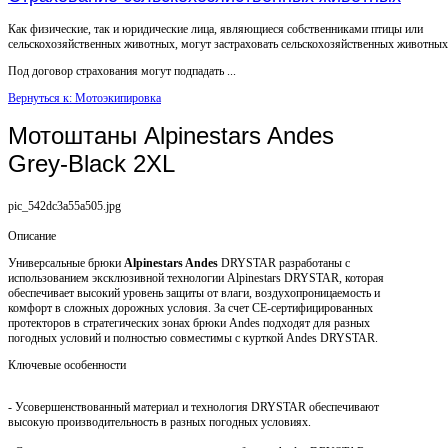
Как физические, так и юридические лица, являющиеся собственниками птицы или
сельскохозяйственных животных, могут застраховать сельскохозяйственных животных
Под договор страхования могут подпадать ...
Вернуться к: Мотоэкипировка
Мотоштаны Alpinestars Andes
Grey-Black 2XL
pic_542dc3a55a505.jpg
Описание
Универсальные брюки
Alpinestars Andes
DRYSTAR разработаны с
использованием эксклюзивной технологии Alpinestars DRYSTAR, которая
обеспечивает высокий уровень защиты от влаги, воздухопроницаемость и
комфорт в сложных дорожных условия. За счет СЕ-сертифицированных
протекторов в стратегических зонах брюки Andes подходят для разных
погодных условий и полностью совместимы с курткой Andes DRYSTAR.
Ключевые особенности
- Усовершенствованный материал и технология DRYSTAR обеспечивают
высокую производительность в разных погодных условиях.