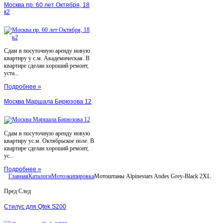
Москва пр. 60 лет Октября, 18
к2
Сдам в посуточную аренду новую
квартиру у с.м. Академическая. В
квартире сделан хороший ремонт,
уста...
Подробнее »
Москва Маршала Бирюзова 12
Сдам в посуточную аренду новую
квартиру ус.м. Октябрьское поле. В
квартире сделан хороший ремонт,
ус...
Подробнее »
Главная
Каталоги
Мотоэкипировка
Мотоштаны Alpinestars Andes Grey-Black 2XL
Пред
След
Стилус для Qtek S200