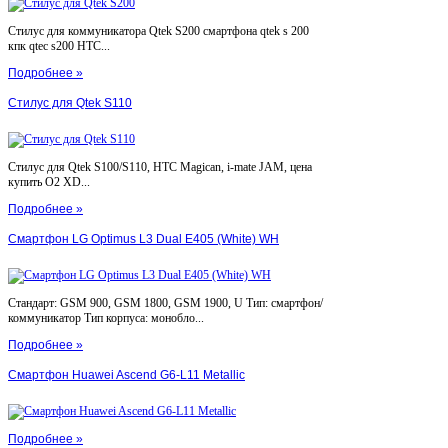
Стилус для коммуникатора Qtek S200 смартфона qtek s 200
кпк qtec s200 HTC...
Подробнее »
Стилус для Qtek S110
Стилус для Qtek S100/S110, HTC Magican, i-mate JAM, цена
купить O2 XD...
Подробнее »
Смартфон LG Optimus L3 Dual E405 (White) WH
Стандарт: GSM 900, GSM 1800, GSM 1900, U Тип: смартфон/
коммуникатор Тип корпуса: монобло...
Подробнее »
Смартфон Huawei Ascend G6-L11 Metallic
Подробнее »