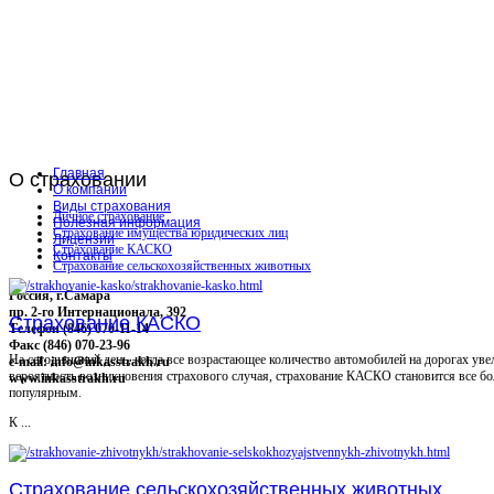
Главная
О
страховании
О компании
Виды страхования
Личное страхование
Полезная информация
Страхование имущества юридических лиц
Лицензии
Страхование КАСКО
Контакты
Страхование сельскохозяйственных животных
Россия, г.Самара
пр. 2-го Интернационала, 392
Страхование КАСКО
Телефон (846) 070-11-14
Факс (846) 070-23-96
На сегодняшний день, когда все возрастающее количество автомобилей на дорогах уве
e-mail: info@inkasstrakh.ru
вероятность возникновения страхового случая, страхование КАСКО становится все бо
www.inkasstrakh.ru
популярным.
К ...
Страхование сельскохозяйственных животных