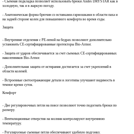
- Съемная подкладка позволяет использовать брюки Andes DRYSTAR как в
холодную, так и в жаркую погоду.
- Анатомическая форма брючин со вставками-гармошками в области паха и
на задней стороне колен для повышенного комфорта во время езды.
Защита
- Внутренние отделения с РЕ-пеной на бедрах позволяют дополнительно
установить СЕ-сертифицированные протекторы Bio-Armor.
- Защита от ударов обеспечивается за счет съемных СЕ-сертифицированных
наколенников Bio-Armor.
- Дополнительная защита от истирания достигается за счет укреплений в
области коленей.
- Встроенные светоотражающие детали и логотипы улучшают видимость в
темное время суток.
Комфорт
- Две регулировочных петли на поясе позволяют точно подогнать брюки по
размеру.
- Вентиляционные отверстия на молнии контролируют внутреннюю
температуру.
- Регулируемые съемные петли обеспечивают удобную подгонку.