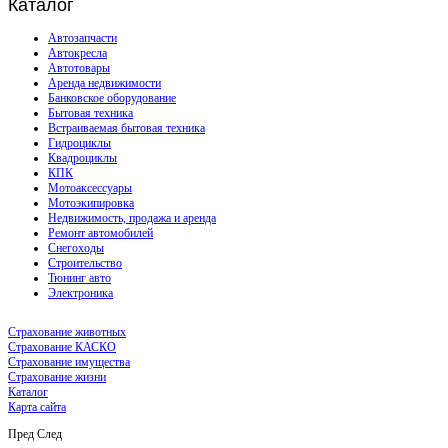
Каталог
Автозапчасти
Автокресла
Автотовары
Аренда недвижимости
Банковское оборудование
Бытовая техника
Встраиваемая бытовая техника
Гидроциклы
Квадроциклы
КПК
Мотоаксессуары
Мотоэкипировка
Недвижимость, продажа и аренда
Ремонт автомобилей
Снегоходы
Строительство
Тюнинг авто
Электроника
Страхование животных
Страхование КАСКО
Страхование имущества
Страхование жизни
Каталог
Карта сайта
Пред
След