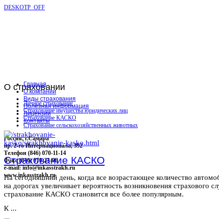
DESKOTP_OFF
Главная
О
страховании
О компании
Виды страхования
Личное страхование
Полезная информация
Страхование имущества юридических лиц
Лицензии
Страхование КАСКО
Контакты
Страхование сельскохозяйственных животных
Россия, г.Самара
пр. 2-го Интернационала, 392
Телефон (846) 070-11-14
Страхование КАСКО
Факс (846) 070-23-96
e-mail: info@inkasstrakh.ru
www.inkasstrakh.ru
На сегодняшний день, когда все возрастающее количество автомо
на дорогах увеличивает вероятность возникновения страхового сл
страхование КАСКО становится все более популярным.
К ...