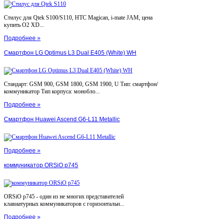
Стилус для Qtek S100/S110, HTC Magican, i-mate JAM, цена
купить O2 XD...
Подробнее »
Смартфон LG Optimus L3 Dual E405 (White) WH
Стандарт: GSM 900, GSM 1800, GSM 1900, U Тип: смартфон/
коммуникатор Тип корпуса: монобло...
Подробнее »
Смартфон Huawei Ascend G6-L11 Metallic
Подробнее »
коммуникатор ORSiO p745
ORSiO p745 - один из не многих представителей
клавиатурных коммуникаторов с горизонтальн...
Подробнее »