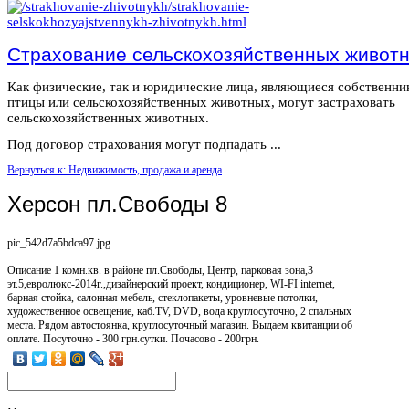
Страхование сельскохозяйственных живот
Как физические, так и юридические лица, являющиеся собственн
птицы или сельскохозяйственных животных, могут застраховать
сельскохозяйственных животных.
Под договор страхования могут подпадать ...
Вернуться к: Недвижимость, продажа и аренда
Херсон пл.Свободы 8
pic_542d7a5bdca97.jpg
Описание
1 комн.кв. в районе пл.Свободы, Центр, парковая зона,3
эт.5,евролюкс-2014г.,дизайнерский проект, кондиционер, WI-FI internet,
барная стойка, салонная мебель, стеклопакеты, уровневые потолки,
художественное освещение, каб.TV, DVD, вода круглосуточно, 2 спальных
места. Рядом автостоянка, круглосуточный магазин. Выдаем квитанции об
оплате. Посуточно - 300 грн.сутки. Почасово - 200грн.