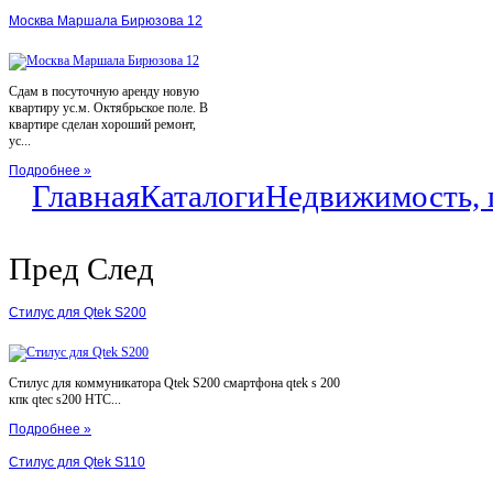
Москва Маршала Бирюзова 12
Сдам в посуточную аренду новую
квартиру ус.м. Октябрьское поле. В
квартире сделан хороший ремонт,
ус...
Подробнее »
Главная
Каталоги
Недвижимость, 
Пред
След
Стилус для Qtek S200
Стилус для коммуникатора Qtek S200 смартфона qtek s 200
кпк qtec s200 HTC...
Подробнее »
Стилус для Qtek S110