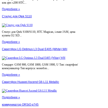
кпк qtec s200 HTC...
Подробнее »
Стилус для Qtek S110
Стилус для Qtek S100/S110, HTC Magican, i-mate JAM, цена
купить O2 XD...
Подробнее »
Смартфон LG Optimus L3 Dual E405 (White) WH
Стандарт: GSM 900, GSM 1800, GSM 1900, U Тип: смартфон/
коммуникатор Тип корпуса: монобло...
Подробнее »
Смартфон Huawei Ascend G6-L11 Metallic
Подробнее »
коммуникатор ORSiO p745