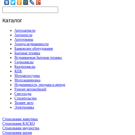
Каталог
Автозапчасти
Автокресла
Автотовары
Аренда недвижимости
Банковское оборудование
Бытовая техника
Встраиваемая бытовая техника
Гидроциклы
Квадроциклы
КПК
Мотоаксессуары
Мотоэкипировка
Недвижимость, продажа и аренда
Ремонт автомобилей
Снегоходы
Строительство
Тюнинг авто
Электроника
Страхование животных
Страхование КАСКО
Страхование имущества
Страхование жизни