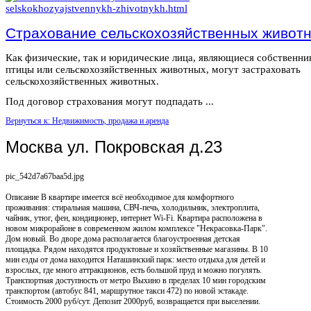
Страхование сельскохозяйственных живот
Как физические, так и юридические лица, являющиеся собственн
птицы или сельскохозяйственных животных, могут застраховать
сельскохозяйственных животных.
Под договор страхования могут подпадать ...
Вернуться к: Недвижимость, продажа и аренда
Москва ул. Покровская д.23
pic_542d7a67baa5d.jpg
Описание
В квартире имеется всё необходимое для комфортного
проживания: стиральная машина, СВЧ-печь, холодильник, электроплита,
чайник, утюг, фен, кондиционер, интернет Wi-Fi. Квартира расположена в
новом микрорайоне в современном жилом комплексе "Некрасовка-Парк".
Дом новый. Во дворе дома располагается благоустроенная детская
площадка. Рядом находятся продуктовые и хозяйственные магазины. В 10
мин езды от дома находится Наташинский парк: место отдыха для детей и
взрослых, где много аттракционов, есть большой пруд и можно погулять.
Транспортная доступность от метро Выхино в пределах 10 мин городским
транспортом (автобус 841, маршрутное такси 472) по новой эстакаде.
Стоимость 2000 руб/сут. Депозит 2000руб, возвращается при выселении.