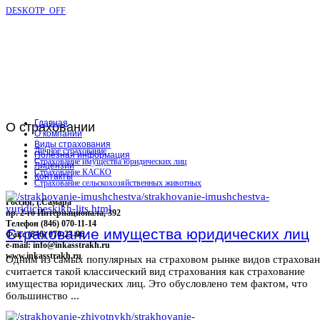
DESKOTP_OFF
Главная
О
страховании
О компании
Виды страхования
Личное страхование
Полезная информация
Страхование имущества юридических лиц
Лицензии
Страхование КАСКО
Контакты
Страхование сельскохозяйственных животных
Россия, г.Самара
пр. 2-го Интернационала, 392
Телефон (846) 070-11-14
Страхование имущества юридических лиц
Факс (846) 070-23-96
e-mail: info@inkasstrakh.ru
www.inkasstrakh.ru
Одним из самых популярных на страховом рынке видов страхова
считается такой классический вид страхования как страхование
имущества юридических лиц. Это обусловлено тем фактом, что
большинство ...