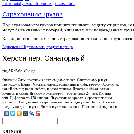
Страхование грузов
Под страхованием грузов принято понимать защиту от рисков, ко
могут быть связаны с потерей, хищением или повреждением груза
Как один из основных видов страхования страхование грузов возни
Вернуться к: Недвижимость, продажа и аренда
Херсон пер. Санаторный
pic_542d7a6a1e2fc.jpg
Описание
Сдам квартиру в элитном доме по пер. Санаторному р-н ул.
Греческой (Ленина). Чистый подьезд, современный лифт, тамбур . Абсолютно
новый ремонт, новая мебель, и новая техника. Просторный хол, ванная
комната, и кухня. Двухконтурный котел - горячая вода 24 часа. Интернет
wifi. Цифровое тв 170 каналов. Двухспальная кровать с ортопедическим
матрасом. Холодильник, стиральная машина, кондиционер, led тв. А также
гладильная доска и утюг. Чистая и уютная квартира. Прекрасный вид с окон.
Каталог