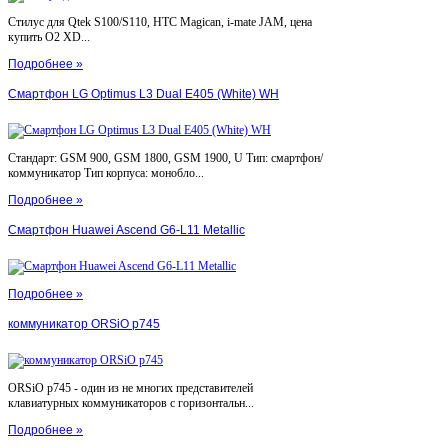
Стилус для Qtek S100/S110, HTC Magican, i-mate JAM, цена
купить O2 XD...
Подробнее »
Смартфон LG Optimus L3 Dual E405 (White) WH
Стандарт: GSM 900, GSM 1800, GSM 1900, U Тип: смартфон/
коммуникатор Тип корпуса: монобло...
Подробнее »
Смартфон Huawei Ascend G6-L11 Metallic
Подробнее »
коммуникатор ORSiO p745
ORSiO p745 - один из не многих представителей
клавиатурных коммуникаторов с горизонтальн...
Подробнее »