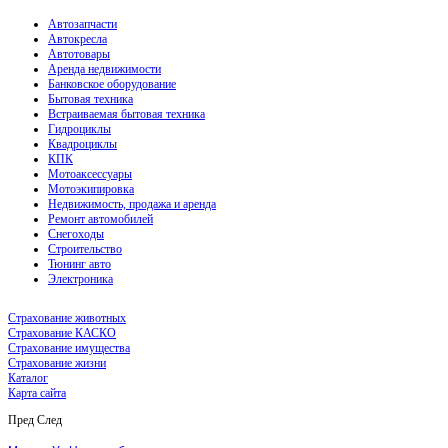
Автозапчасти
Автокресла
Автотовары
Аренда недвижимости
Банковское оборудование
Бытовая техника
Встраиваемая бытовая техника
Гидроциклы
Квадроциклы
КПК
Мотоаксессуары
Мотоэкипировка
Недвижимость, продажа и аренда
Ремонт автомобилей
Снегоходы
Строительство
Тюнинг авто
Электроника
Страхование животных
Страхование КАСКО
Страхование имущества
Страхование жизни
Каталог
Карта сайта
Пред
След