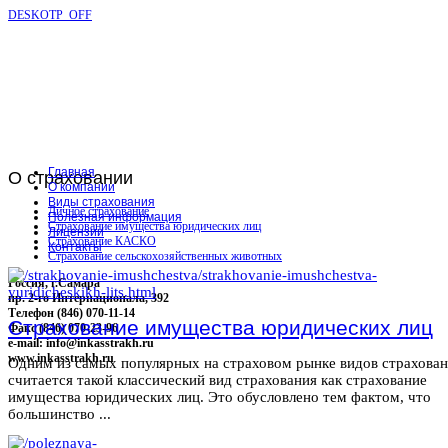
DESKOTP_OFF
Главная
О
страховании
О компании
Виды страхования
Личное страхование
Полезная информация
Страхование имущества юридических лиц
Лицензии
Страхование КАСКО
Контакты
Страхование сельскохозяйственных животных
Россия, г.Самара
пр. 2-го Интернационала, 392
Телефон (846) 070-11-14
Страхование имущества юридических лиц
Факс (846) 070-23-96
e-mail: info@inkasstrakh.ru
www.inkasstrakh.ru
Одним из самых популярных на страховом рынке видов страхова
считается такой классический вид страхования как страхование
имущества юридических лиц. Это обусловлено тем фактом, что
большинство ...