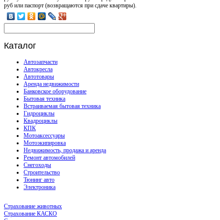
руб или паспорт (возвращаются при сдаче квартиры).
Каталог
Автозапчасти
Автокресла
Автотовары
Аренда недвижимости
Банковское оборудование
Бытовая техника
Встраиваемая бытовая техника
Гидроциклы
Квадроциклы
КПК
Мотоаксессуары
Мотоэкипировка
Недвижимость, продажа и аренда
Ремонт автомобилей
Снегоходы
Строительство
Тюнинг авто
Электроника
Страхование животных
Страхование КАСКО