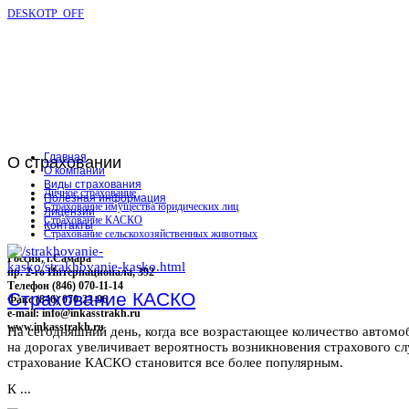
DESKOTP_OFF
Главная
О
страховании
О компании
Виды страхования
Личное страхование
Полезная информация
Страхование имущества юридических лиц
Лицензии
Страхование КАСКО
Контакты
Страхование сельскохозяйственных животных
Россия, г.Самара
пр. 2-го Интернационала, 392
Телефон (846) 070-11-14
Страхование КАСКО
Факс (846) 070-23-96
e-mail: info@inkasstrakh.ru
www.inkasstrakh.ru
На сегодняшний день, когда все возрастающее количество автомо
на дорогах увеличивает вероятность возникновения страхового сл
страхование КАСКО становится все более популярным.
К ...