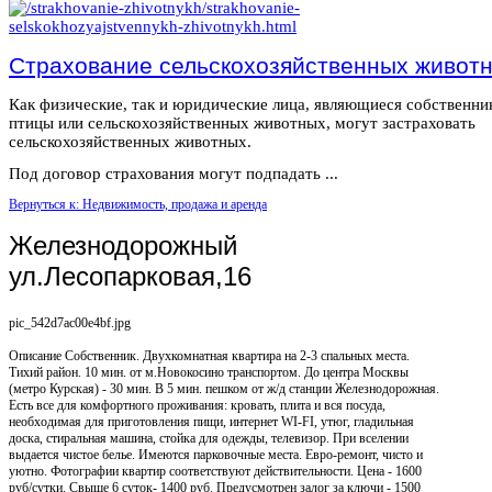
Страхование сельскохозяйственных живот
Как физические, так и юридические лица, являющиеся собственн
птицы или сельскохозяйственных животных, могут застраховать
сельскохозяйственных животных.
Под договор страхования могут подпадать ...
Вернуться к: Недвижимость, продажа и аренда
Железнодорожный
ул.Лесопарковая,16
pic_542d7ac00e4bf.jpg
Описание
Собственник. Двухкомнатная квартира на 2-3 спальных места.
Тихий район. 10 мин. от м.Новокосино транспортом. До центра Москвы
(метро Курская) - 30 мин. В 5 мин. пешком от ж/д станции Железнодорожная.
Есть все для комфортного проживания: кровать, плита и вся посуда,
необходимая для приготовления пищи, интернет WI-FI, утюг, гладильная
доска, стиральная машина, стойка для одежды, телевизор. При вселении
выдается чистое белье. Имеются парковочные места. Евро-ремонт, чисто и
уютно. Фотографии квартир соответствуют действительности. Цена - 1600
руб/сутки. Свыше 6 суток- 1400 руб. Предусмотрен залог за ключи - 1500