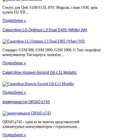
Стилус для Qtek S100/S110, HTC Magican, i-mate JAM, цена
купить O2 XD...
Подробнее »
Смартфон LG Optimus L3 Dual E405 (White) WH
Стандарт: GSM 900, GSM 1800, GSM 1900, U Тип: смартфон/
коммуникатор Тип корпуса: монобло...
Подробнее »
Смартфон Huawei Ascend G6-L11 Metallic
Подробнее »
коммуникатор ORSiO p745
ORSiO p745 - один из не многих представителей
клавиатурных коммуникаторов с горизонтальн...
Подробнее »