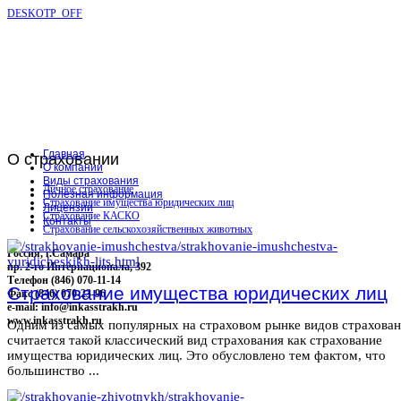
DESKOTP_OFF
Главная
О
страховании
О компании
Виды страхования
Личное страхование
Полезная информация
Страхование имущества юридических лиц
Лицензии
Страхование КАСКО
Контакты
Страхование сельскохозяйственных животных
Россия, г.Самара
пр. 2-го Интернационала, 392
Телефон (846) 070-11-14
Страхование имущества юридических лиц
Факс (846) 070-23-96
e-mail: info@inkasstrakh.ru
www.inkasstrakh.ru
Одним из самых популярных на страховом рынке видов страхова
считается такой классический вид страхования как страхование
имущества юридических лиц. Это обусловлено тем фактом, что
большинство ...