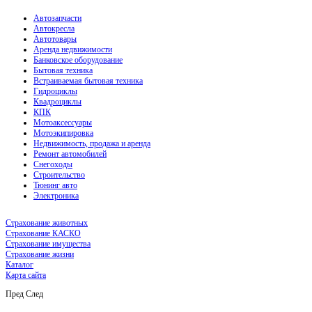
Автозапчасти
Автокресла
Автотовары
Аренда недвижимости
Банковское оборудование
Бытовая техника
Встраиваемая бытовая техника
Гидроциклы
Квадроциклы
КПК
Мотоаксессуары
Мотоэкипировка
Недвижимость, продажа и аренда
Ремонт автомобилей
Снегоходы
Строительство
Тюнинг авто
Электроника
Страхование животных
Страхование КАСКО
Страхование имущества
Страхование жизни
Каталог
Карта сайта
Пред
След