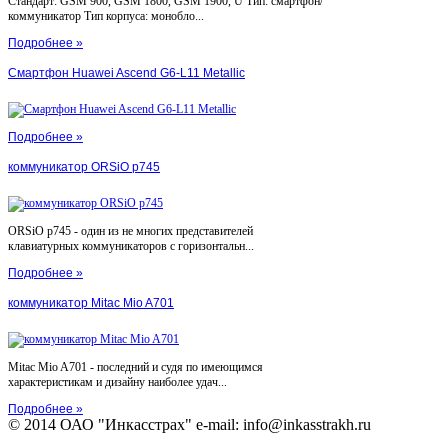
Стандарт: GSM 900, GSM 1800, GSM 1900, U Тип: смартфон/
коммуникатор Тип корпуса: монобло...
Подробнее »
Смартфон Huawei Ascend G6-L11 Metallic
Подробнее »
коммуникатор ORSiO p745
ORSiO p745 - один из не многих представителей
клавиатурных коммуникаторов с горизонтальн...
Подробнее »
коммуникатор Mitac Mio A701
Mitac Mio A701 - последний и судя по имеющимся
характеристикам и дизайну наиболее удач...
Подробнее »
© 2014 ОАО "Инкасстрах" e-mail: info@inkasstrakh.ru