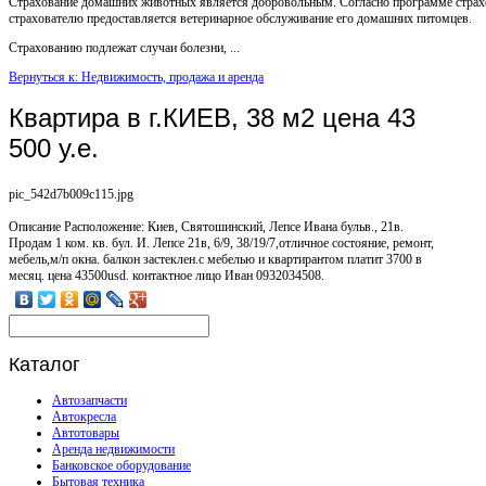
Страхование домашних животных является добровольным. Согласно программе страх
страхователю предоставляется ветеринарное обслуживание его домашних питомцев.
Страхованию подлежат случаи болезни, ...
Вернуться к: Недвижимость, продажа и аренда
Квартира в г.КИЕВ, 38 м2 цена 43
500 у.е.
pic_542d7b009c115.jpg
Описание
Расположение: Киев, Святошинский, Лепсе Ивана бульв., 21в.
Продам 1 ком. кв. бул. И. Лепсе 21в, 6/9, 38/19/7,отличное состояние, ремонт,
мебель,м/п окна. балкон застеклен.с мебелью и квартирантом платит 3700 в
месяц. цена 43500usd. контактное лицо Иван 0932034508.
Каталог
Автозапчасти
Автокресла
Автотовары
Аренда недвижимости
Банковское оборудование
Бытовая техника