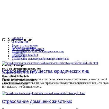
Главная
О
страховании
О компании
Виды страхования
Личное страхование
Полезная информация
Страхование имущества юридических лиц
Лицензии
Страхование КАСКО
Контакты
Страхование сельскохозяйственных животных
Россия, г.Самара
пр. 2-го Интернационала, 392
Страхование имущества юридических лиц
Телефон (846) 070-11-14
Факс (846) 070-23-96
Одним из самых популярных на страховом рынке видов страхования считается такой
e-mail: info@inkasstrakh.ru
классический вид страхования как страхование имущества юридических лиц. Это обус
www.inkasstrakh.ru
тем фактом, что большинство ...
Страхование домашних животных