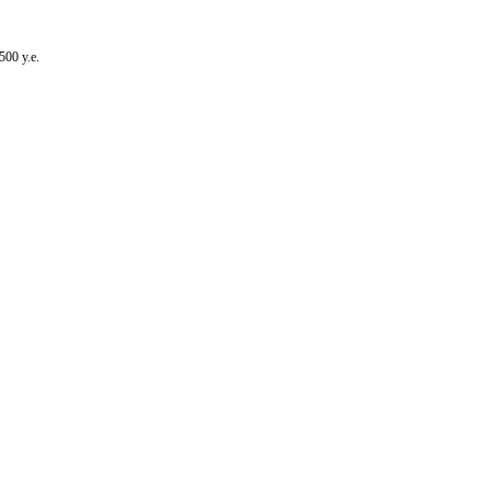
00 у.е.