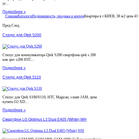
ус...
Подробнее »
Главная
Каталоги
Недвижимость, продажа и аренда
Квартира в г.КИЕВ, 38 м2 цена 43 5
Пред
След
Стилус для Qtek S200
Стилус для коммуникатора Qtek S200 смартфона qtek s 200
кпк qtec s200 HTC...
Подробнее »
Стилус для Qtek S110
Стилус для Qtek S100/S110, HTC Magican, i-mate JAM, цена
купить O2 XD...
Подробнее »
Смартфон LG Optimus L3 Dual E405 (White) WH