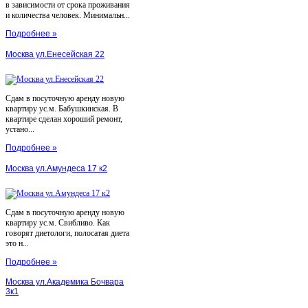
в зависимости от срока проживания
и количества человек. Минимальн...
Подробнее »
Москва ул.Енесейская 22
Сдам в посуточную аренду новую
квартиру ус.м. Бабушкинская. В
квартире сделан хороший ремонт,
устано...
Подробнее »
Москва ул.Амундеса 17 к2
Сдам в посуточную аренду новую
квартиру ус.м. Свибливо. Как
говорят диетологи, полосатая диета
это н...
Подробнее »
Москва ул.Академика Бочвара
3к1