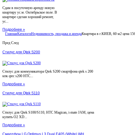
Сдам в посуточную аренду новую
квартиру ус.м. Октябрьское поле. В
квартире сделан хороший ремонт,
ус...
Подробнее »
Главная
Каталоги
Недвижимость, продажа и аренда
Квартира в г.КИЕВ, 60 м2 цена 1563
Пред
След
Стилус для Qtek S200
Стилус для коммуникатора Qtek S200 смартфона qtek s 200
кпк qtec s200 HTC...
Подробнее »
Стилус для Qtek S110
Стилус для Qtek S100/S110, HTC Magican, i-mate JAM, цена
купить O2 XD...
Подробнее »
Смартфон LG Optimus L3 Dual E405 (White) WH