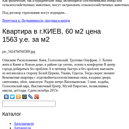
Как физические, так и юридические лица, являющиеся собственниками птицы или
сельскохозяйственных животных, могут застраховать сельскохозяйственных животных
Под договор страхования могут подпадать ...
Вернуться к: Недвижимость, продажа и аренда
Квартира в г.КИЕВ, 60 м2 цена
1563 у.е. за м2
pic_542d7b056f369.jpg
Описание
Расположение: Киев, Голосеевский, Трутенко Онуфрия, 3. Хотите
жить в Киеве в Новом доме, в районе где уютно, зелено и комфортно В центр
города добираться без проблем А в пятницу быстро и без проблем выезжать
из мегаполиса в сторону Белой Церкви, Умани, Одессы. Тогда скорее звоните
Компактная квартира с отделкойметаллопластиковые окна, входные двери,
сантехника, обои, линолеум. Рядом метро Васильковская- 5 мин. ходьбы,
Голосеевский парк, Выставочный Центр, Музей Пирогово, поликлиника,
школы, дет/сады. Сдача октябрь 2015г.
Каталог
Автозапчасти
Автокресла