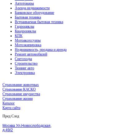
Автотовары
Аренда недвижимости
Банковское оборудование
Бытовая техника
Встраиваемая бытовая техника
Гидроциклы
Квадроциклы
КПК
Мотоаксессуары
Мотоэкипировка
Недвижимость, продажа и аренда
Ремонт автомобилей
Снегоходы
Строительство
Тюнинг авто
Электроника
Страхование животных
Страхование КАСКО
Страхование имущества
Страхование жизни
Каталог
Карта сайта
Пред
След
Москва Ул.Новослободская,
д.49/2