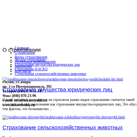
Главная
О
страховании
О компании
Виды страхования
Личное страхование
Полезная информация
Страхование имущества юридических лиц
Лицензии
Страхование КАСКО
Контакты
Страхование сельскохозяйственных животных
Россия, г.Самара
пр. 2-го Интернационала, 392
Страхование имущества юридических лиц
Телефон (846) 070-11-14
Факс (846) 070-23-96
Одним из самых популярных на страховом рынке видов страхования считается такой
e-mail: info@inkasstrakh.ru
классический вид страхования как страхование имущества юридических лиц. Это обус
www.inkasstrakh.ru
тем фактом, что большинство ...
Страхование сельскохозяйственных животных