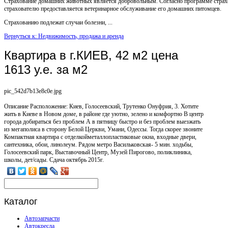
Страхование домашних животных является добровольным. Согласно программе страх
страхователю предоставляется ветеринарное обслуживание его домашних питомцев.
Страхованию подлежат случаи болезни, ...
Вернуться к: Недвижимость, продажа и аренда
Квартира в г.КИЕВ, 42 м2 цена
1613 у.е. за м2
pic_542d7b13e8c0e.jpg
Описание
Расположение: Киев, Голосеевский, Трутенко Онуфрия, 3. Хотите
жить в Киеве в Новом доме, в районе где уютно, зелено и комфортно В центр
города добираться без проблем А в пятницу быстро и без проблем выезжать
из мегаполиса в сторону Белой Церкви, Умани, Одессы. Тогда скорее звоните
Компактная квартира с отделкойметаллопластиковые окна, входные двери,
сантехника, обои, линолеум. Рядом метро Васильковская- 5 мин. ходьбы,
Голосеевский парк, Выставочный Центр, Музей Пирогово, поликлиника,
школы, дет/сады. Сдача октябрь 2015г.
Каталог
Автозапчасти
Автокресла