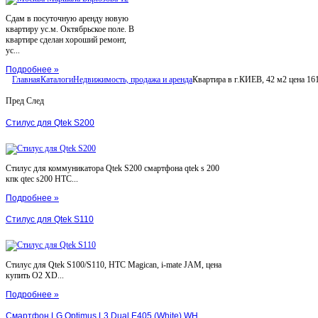
Сдам в посуточную аренду новую
квартиру ус.м. Октябрьское поле. В
квартире сделан хороший ремонт,
ус...
Подробнее »
Главная
Каталоги
Недвижимость, продажа и аренда
Квартира в г.КИЕВ, 42 м2 цена 1613
Пред
След
Стилус для Qtek S200
Стилус для коммуникатора Qtek S200 смартфона qtek s 200
кпк qtec s200 HTC...
Подробнее »
Стилус для Qtek S110
Стилус для Qtek S100/S110, HTC Magican, i-mate JAM, цена
купить O2 XD...
Подробнее »
Смартфон LG Optimus L3 Dual E405 (White) WH