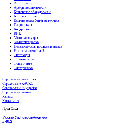
Автотовары
Аренда недвижимости
Банковское оборудование
Бытовая техника
Встраиваемая бытовая техника
Гидроциклы
Квадроциклы
КПК
Мотоаксессуары
Мотоэкипировка
Недвижимость, продажа и аренда
Ремонт автомобилей
Снегоходы
Строительство
Тюнинг авто
Электроника
Страхование животных
Страхование КАСКО
Страхование имущества
Страхование жизни
Каталог
Карта сайта
Пред
След
Москва Ул.Новослободская,
д.49/2