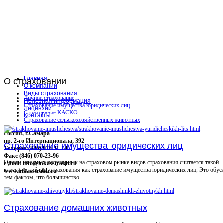
Главная
О
страховании
О компании
Виды страхования
Личное страхование
Полезная информация
Страхование имущества юридических лиц
Лицензии
Страхование КАСКО
Контакты
Страхование сельскохозяйственных животных
Россия, г.Самара
пр. 2-го Интернационала, 392
Страхование имущества юридических лиц
Телефон (846) 070-11-14
Факс (846) 070-23-96
Одним из самых популярных на страховом рынке видов страхования считается такой
e-mail: info@inkasstrakh.ru
классический вид страхования как страхование имущества юридических лиц. Это обус
www.inkasstrakh.ru
тем фактом, что большинство ...
Страхование домашних животных