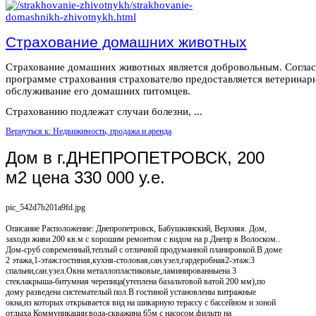
Страхование домашних животных
Страхование домашних животных является добровольным. Согла
программе страхования страхователю предоставляется ветеринар
обслуживание его домашних питомцев.
Страхованию подлежат случаи болезни, ...
Вернуться к: Недвижимость, продажа и аренда
Дом в г.ДНЕПРОПЕТРОВСК, 200
м2 цена 330 000 у.е.
pic_542d7b201a9fd.jpg
Описание
Расположение: Днепропетровск, Бабушкинский, Верхняя. Дом,
заходи живи 200 кв.м с хорошим ремонтом с видом на р.Днепр в Волоском..
Дом-сруб современный,теплый с отличной продуманной планировкой.В доме
2 этажа,1-этаж:гостиная,кухня-столовая,сан.узел,гардеробная2-этаж:3
спальни,сан.узел.Окна металлопластиковые,ламинированныена 3
стеклакрыша-битумная черепица(утеплена базальтовой ватой 200 мм),по
дому разведена системателый пол.В гостиной установлены витражные
окна,из которых открывается вид на шикарную терассу с бассейном и зоной
отдыха Коммуникации:вода-скважина 65м с насосом,фильтр на