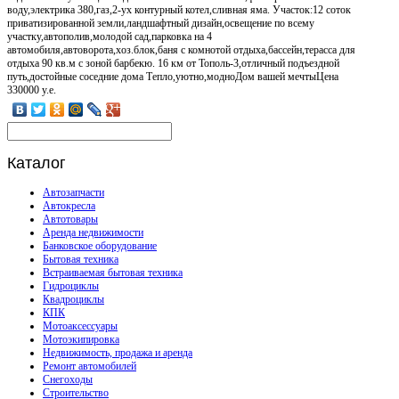
воду,электрика 380,газ,2-ух контурный котел,сливная яма. Участок:12 соток
приватизированной земли,ландшафтный дизайн,освещение по всему
участку,автополив,молодой сад,парковка на 4
автомобиля,автоворота,хоз.блок,баня с комнотой отдыха,бассейн,терасса для
отдыха 90 кв.м с зоной барбекю. 16 км от Тополь-3,отличный подъездной
путь,достойные соседние дома Тепло,уютно,модноДом вашей мечтыЦена
330000 у.е.
Каталог
Автозапчасти
Автокресла
Автотовары
Аренда недвижимости
Банковское оборудование
Бытовая техника
Встраиваемая бытовая техника
Гидроциклы
Квадроциклы
КПК
Мотоаксессуары
Мотоэкипировка
Недвижимость, продажа и аренда
Ремонт автомобилей
Снегоходы
Строительство