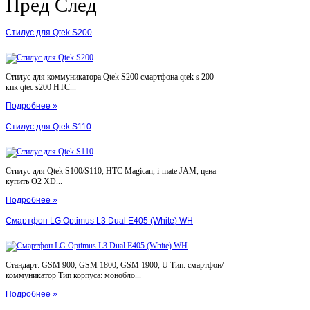
Пред
След
Стилус для Qtek S200
Стилус для коммуникатора Qtek S200 смартфона qtek s 200
кпк qtec s200 HTC...
Подробнее »
Стилус для Qtek S110
Стилус для Qtek S100/S110, HTC Magican, i-mate JAM, цена
купить O2 XD...
Подробнее »
Смартфон LG Optimus L3 Dual E405 (White) WH
Стандарт: GSM 900, GSM 1800, GSM 1900, U Тип: смартфон/
коммуникатор Тип корпуса: монобло...
Подробнее »