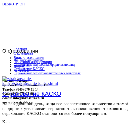
DESKOTP_OFF
Главная
О
страховании
О компании
Виды страхования
Личное страхование
Полезная информация
Страхование имущества юридических лиц
Лицензии
Страхование КАСКО
Контакты
Страхование сельскохозяйственных животных
Россия, г.Самара
пр. 2-го Интернационала, 392
Телефон (846) 070-11-14
Страхование КАСКО
Факс (846) 070-23-96
e-mail: info@inkasstrakh.ru
www.inkasstrakh.ru
На сегодняшний день, когда все возрастающее количество автомо
на дорогах увеличивает вероятность возникновения страхового сл
страхование КАСКО становится все более популярным.
К ...