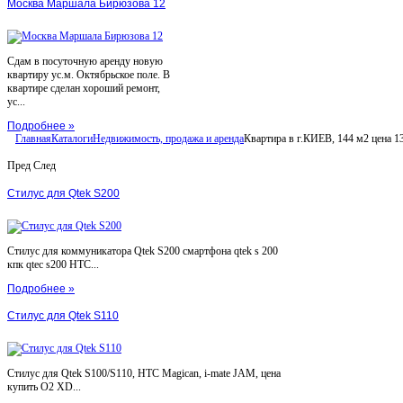
Москва Маршала Бирюзова 12
Сдам в посуточную аренду новую
квартиру ус.м. Октябрьское поле. В
квартире сделан хороший ремонт,
ус...
Подробнее »
Главная
Каталоги
Недвижимость, продажа и аренда
Квартира в г.КИЕВ, 144 м2 цена 13
Пред
След
Стилус для Qtek S200
Стилус для коммуникатора Qtek S200 смартфона qtek s 200
кпк qtec s200 HTC...
Подробнее »
Стилус для Qtek S110
Стилус для Qtek S100/S110, HTC Magican, i-mate JAM, цена
купить O2 XD...