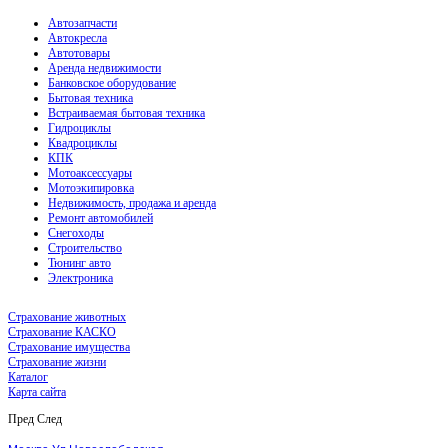
Автозапчасти
Автокресла
Автотовары
Аренда недвижимости
Банковское оборудование
Бытовая техника
Встраиваемая бытовая техника
Гидроциклы
Квадроциклы
КПК
Мотоаксессуары
Мотоэкипировка
Недвижимость, продажа и аренда
Ремонт автомобилей
Снегоходы
Строительство
Тюнинг авто
Электроника
Страхование животных
Страхование КАСКО
Страхование имущества
Страхование жизни
Каталог
Карта сайта
Пред
След