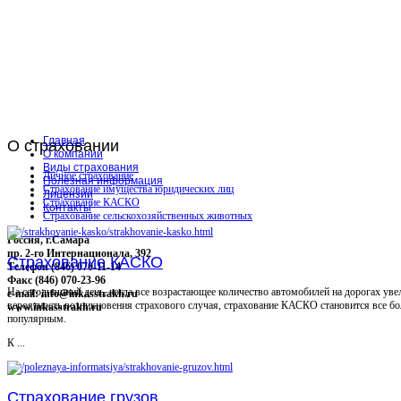
Главная
О
страховании
О компании
Виды страхования
Личное страхование
Полезная информация
Страхование имущества юридических лиц
Лицензии
Страхование КАСКО
Контакты
Страхование сельскохозяйственных животных
Россия, г.Самара
пр. 2-го Интернационала, 392
Страхование КАСКО
Телефон (846) 070-11-14
Факс (846) 070-23-96
На сегодняшний день, когда все возрастающее количество автомобилей на дорогах уве
e-mail: info@inkasstrakh.ru
вероятность возникновения страхового случая, страхование КАСКО становится все бо
www.inkasstrakh.ru
популярным.
К ...
Страхование грузов