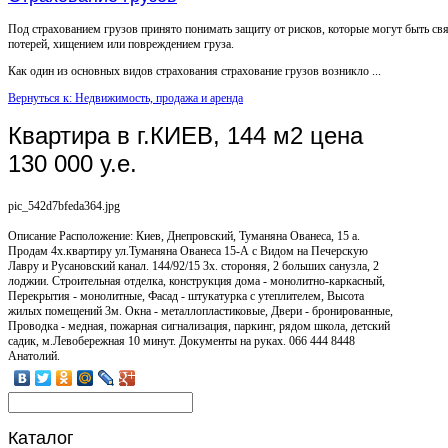
Под страхованием грузов принято понимать защиту от рисков, которые могут быть св
потерей, хищением или повреждением груза.
Как один из основных видов страхования страхование грузов возникло ...
Вернуться к: Недвижимость, продажа и аренда
Квартира в г.КИЕВ, 144 м2 цена
130 000 у.е.
pic_542d7bfeda364.jpg
Описание
Расположение: Киев, Днепровский, Туманяна Ованеса, 15 а.
Продам 4х.квартиру ул.Туманяна Ованеса 15-А с Видом на Печерскую
Лавру и Русановский канал. 144/92/15 3х. стороняя, 2 больших санузла, 2
лоджии. Строительная отделка, конструкция дома - монолитно-каркасный,
Перекрытия - монолитные, Фасад - штукатурка с утеплителем, Высота
жилых помещений 3м. Окна - металлопластиковые, Двери - бронированные,
Проводка - медная, пожарная сигнализация, паркинг, рядом школа, детский
садик, м.Левобережная 10 минут. Документы на руках. 066 444 8448
Анатолий.
Каталог