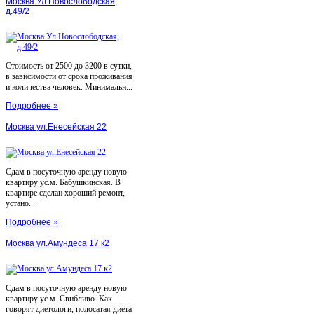
Москва Ул.Новослободская,
д.49/2
Стоимость от 2500 до 3200 в сутки,
в зависимости от срока проживания
и количества человек. Минимальн...
Подробнее »
Москва ул.Енесейская 22
Сдам в посуточную аренду новую
квартиру ус.м. Бабушкинская. В
квартире сделан хороший ремонт,
устано...
Подробнее »
Москва ул.Амундеса 17 к2
Сдам в посуточную аренду новую
квартиру ус.м. Свибливо. Как
говорят диетологи, полосатая диета