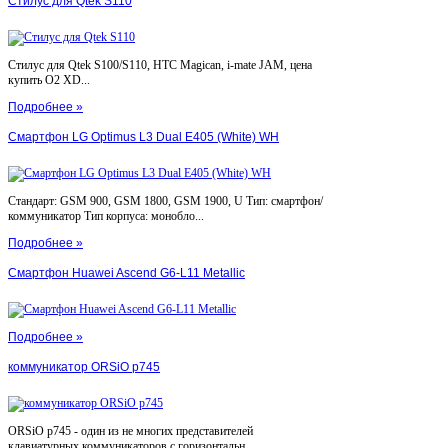
Стилус для Qtek S110
Стилус для Qtek S100/S110, HTC Magican, i-mate JAM, цена
купить O2 XD...
Подробнее »
Смартфон LG Optimus L3 Dual E405 (White) WH
Стандарт: GSM 900, GSM 1800, GSM 1900, U Тип: смартфон/
коммуникатор Тип корпуса: монобло...
Подробнее »
Смартфон Huawei Ascend G6-L11 Metallic
Подробнее »
коммуникатор ORSiO p745
ORSiO p745 - один из не многих представителей
клавиатурных коммуникаторов с горизонтальн...