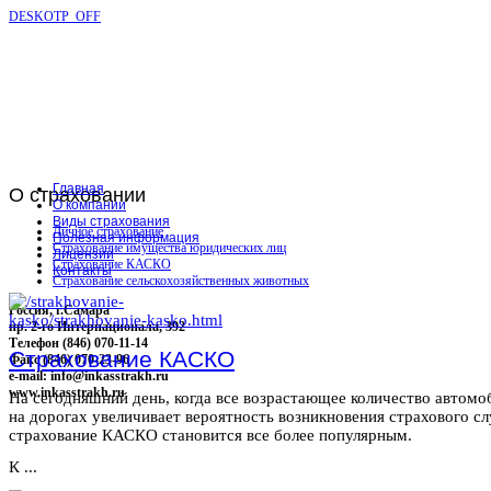
DESKOTP_OFF
Главная
О
страховании
О компании
Виды страхования
Личное страхование
Полезная информация
Страхование имущества юридических лиц
Лицензии
Страхование КАСКО
Контакты
Страхование сельскохозяйственных животных
Россия, г.Самара
пр. 2-го Интернационала, 392
Телефон (846) 070-11-14
Страхование КАСКО
Факс (846) 070-23-96
e-mail: info@inkasstrakh.ru
www.inkasstrakh.ru
На сегодняшний день, когда все возрастающее количество автомо
на дорогах увеличивает вероятность возникновения страхового сл
страхование КАСКО становится все более популярным.
К ...