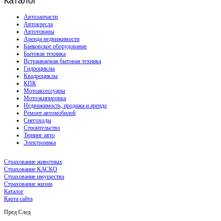
Каталог
Автозапчасти
Автокресла
Автотовары
Аренда недвижимости
Банковское оборудование
Бытовая техника
Встраиваемая бытовая техника
Гидроциклы
Квадроциклы
КПК
Мотоаксессуары
Мотоэкипировка
Недвижимость, продажа и аренда
Ремонт автомобилей
Снегоходы
Строительство
Тюнинг авто
Электроника
Страхование животных
Страхование КАСКО
Страхование имущества
Страхование жизни
Каталог
Карта сайта
Пред
След