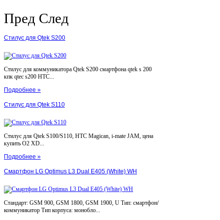
Пред
След
Стилус для Qtek S200
Стилус для коммуникатора Qtek S200 смартфона qtek s 200
кпк qtec s200 HTC...
Подробнее »
Стилус для Qtek S110
Стилус для Qtek S100/S110, HTC Magican, i-mate JAM, цена
купить O2 XD...
Подробнее »
Смартфон LG Optimus L3 Dual E405 (White) WH
Стандарт: GSM 900, GSM 1800, GSM 1900, U Тип: смартфон/
коммуникатор Тип корпуса: монобло...