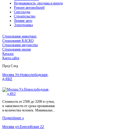
Недвижимость, продажа и аренда
Ремонт автомобилей
Снегоходы
Строительство
Тюнинг авто
Электроника
Страхование животных
Страхование КАСКО
Страхование имущества
Страхование жизни
Каталог
Карта сайта
Пред
След
Москва Ул.Новослободская,
д.49/2
Стоимость от 2500 до 3200 в сутки,
в зависимости от срока проживания
и количества человек. Минимальн...
Подробнее »
Москва ул.Енесейская 22