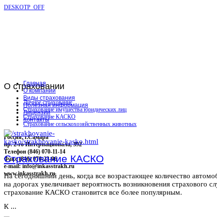
DESKOTP_OFF
Главная
О
страховании
О компании
Виды страхования
Личное страхование
Полезная информация
Страхование имущества юридических лиц
Лицензии
Страхование КАСКО
Контакты
Страхование сельскохозяйственных животных
Россия, г.Самара
пр. 2-го Интернационала, 392
Телефон (846) 070-11-14
Страхование КАСКО
Факс (846) 070-23-96
e-mail: info@inkasstrakh.ru
www.inkasstrakh.ru
На сегодняшний день, когда все возрастающее количество автомо
на дорогах увеличивает вероятность возникновения страхового сл
страхование КАСКО становится все более популярным.
К ...