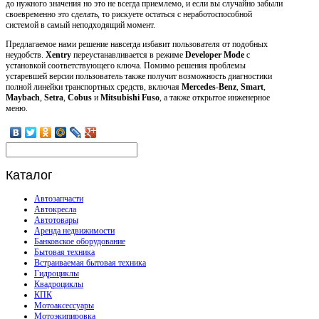
до нужного значения но это не всегда приемлемо, и если вы случайно забыли
своевременно это сделать, то рискуете остаться с неработоспособной
системой в самый неподходящий момент.
Предлагаемое нами решение навсегда избавит пользователя от подобных
неудобств.
Xentry
переустанавливается в режиме
Developer Mode
с
установкой соответствующего ключа. Помимо решения проблемы
устаревшей версии пользователь также получит возможность диагностики
полной линейки транспортных средств, включая
Mercedes-Benz
,
Smart
,
Maybach
,
Setra
,
Cobus
и
Mitsubishi Fuso
, а также открытое инженерное
меню.
Каталог
Автозапчасти
Автокресла
Автотовары
Аренда недвижимости
Банковское оборудование
Бытовая техника
Встраиваемая бытовая техника
Гидроциклы
Квадроциклы
КПК
Мотоаксессуары
Мотоэкипировка