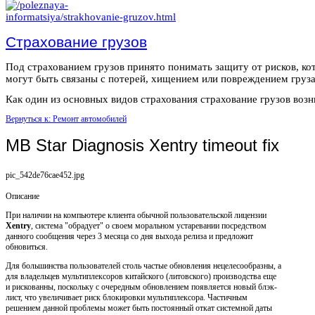
Страхование грузов
Под страхованием грузов принято понимать защиту от рисков, ко
могут быть связаны с потерей, хищением или повреждением груза
Как один из основных видов страхования страхование грузов возни
Вернуться к: Ремонт автомобилей
MB Star Diagnosis Xentry timeout fix
pic_542de76cae452.jpg
Описание
При наличии на компьютере клиента обычной пользовательской лицензии
Xentry
, система "обрадует" о своем моральном устаревании посредством
данного сообщения через 3 месяца со дня выхода релиза и предложит
обновиться.
Для большинства пользователей столь частые обновления нецелесообразны, а
для владельцев мультиплексоров китайского (литовского) производства еще
и рискованны, поскольку с очередным обновлением появляется новый блэк-
лист, что увеличивает риск блокировки мультиплексора. Частичным
решением данной проблемы может быть постоянный откат системной даты