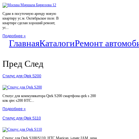
Сдам в посуточную аренду новую
квартиру ус.м. Октябрьское поле. В
квартире сделан хороший ремонт,
ус...
Подробнее »
Главная
Каталоги
Ремонт автомоб
Пред
След
Стилус для Qtek S200
Стилус для коммуникатора Qtek S200 смартфона qtek s 200
кпк qtec s200 HTC...
Подробнее »
Стилус для Qtek S110
Стилус для Qtek S100/S110, HTC Magican, i-mate JAM, цена