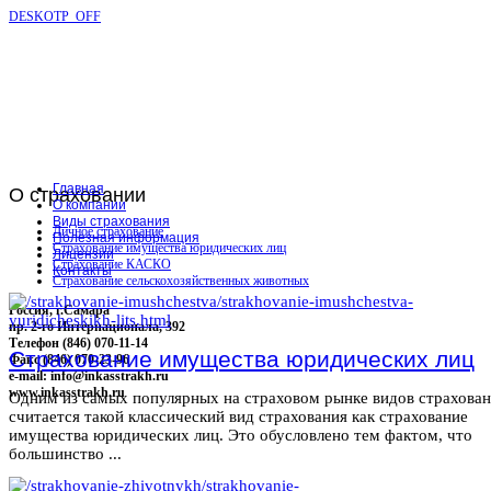
DESKOTP_OFF
Главная
О
страховании
О компании
Виды страхования
Личное страхование
Полезная информация
Страхование имущества юридических лиц
Лицензии
Страхование КАСКО
Контакты
Страхование сельскохозяйственных животных
Россия, г.Самара
пр. 2-го Интернационала, 392
Телефон (846) 070-11-14
Страхование имущества юридических лиц
Факс (846) 070-23-96
e-mail: info@inkasstrakh.ru
www.inkasstrakh.ru
Одним из самых популярных на страховом рынке видов страхова
считается такой классический вид страхования как страхование
имущества юридических лиц. Это обусловлено тем фактом, что
большинство ...