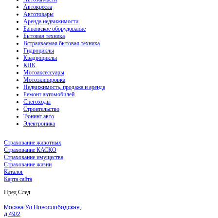
Автокресла
Автотовары
Аренда недвижимости
Банковское оборудование
Бытовая техника
Встраиваемая бытовая техника
Гидроциклы
Квадроциклы
КПК
Мотоаксессуары
Мотоэкипировка
Недвижимость, продажа и аренда
Ремонт автомобилей
Снегоходы
Строительство
Тюнинг авто
Электроника
Страхование животных
Страхование КАСКО
Страхование имущества
Страхование жизни
Каталог
Карта сайта
Пред
След
Москва Ул.Новослободская,
д.49/2