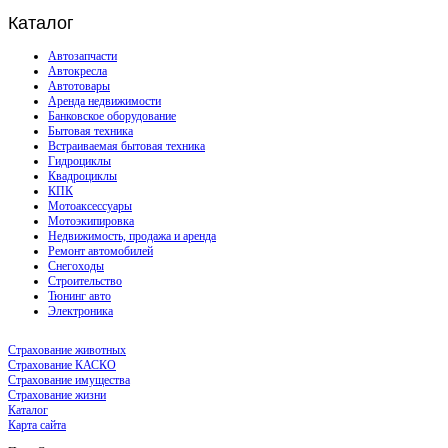
Каталог
Автозапчасти
Автокресла
Автотовары
Аренда недвижимости
Банковское оборудование
Бытовая техника
Встраиваемая бытовая техника
Гидроциклы
Квадроциклы
КПК
Мотоаксессуары
Мотоэкипировка
Недвижимость, продажа и аренда
Ремонт автомобилей
Снегоходы
Строительство
Тюнинг авто
Электроника
Страхование животных
Страхование КАСКО
Страхование имущества
Страхование жизни
Каталог
Карта сайта