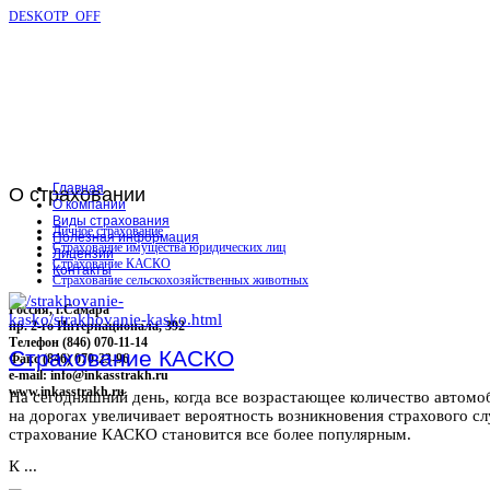
DESKOTP_OFF
Главная
О
страховании
О компании
Виды страхования
Личное страхование
Полезная информация
Страхование имущества юридических лиц
Лицензии
Страхование КАСКО
Контакты
Страхование сельскохозяйственных животных
Россия, г.Самара
пр. 2-го Интернационала, 392
Телефон (846) 070-11-14
Страхование КАСКО
Факс (846) 070-23-96
e-mail: info@inkasstrakh.ru
www.inkasstrakh.ru
На сегодняшний день, когда все возрастающее количество автомо
на дорогах увеличивает вероятность возникновения страхового сл
страхование КАСКО становится все более популярным.
К ...