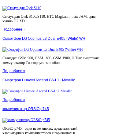
Стилус для Qtek S100/S110, HTC Magican, i-mate JAM, цена
купить O2 XD...
Подробнее »
Смартфон LG Optimus L3 Dual E405 (White) WH
Стандарт: GSM 900, GSM 1800, GSM 1900, U Тип: смартфон/
коммуникатор Тип корпуса: монобло...
Подробнее »
Смартфон Huawei Ascend G6-L11 Metallic
Подробнее »
коммуникатор ORSiO p745
ORSiO p745 - один из не многих представителей
клавиатурных коммуникаторов с горизонтальн...