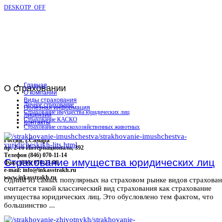
DESKOTP_OFF
Главная
О
страховании
О компании
Виды страхования
Личное страхование
Полезная информация
Страхование имущества юридических лиц
Лицензии
Страхование КАСКО
Контакты
Страхование сельскохозяйственных животных
Россия, г.Самара
пр. 2-го Интернационала, 392
Телефон (846) 070-11-14
Страхование имущества юридических лиц
Факс (846) 070-23-96
e-mail: info@inkasstrakh.ru
www.inkasstrakh.ru
Одним из самых популярных на страховом рынке видов страхова
считается такой классический вид страхования как страхование
имущества юридических лиц. Это обусловлено тем фактом, что
большинство ...