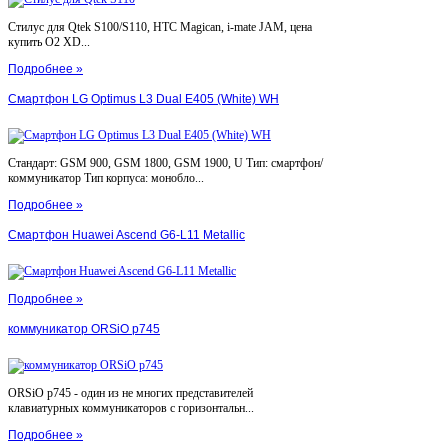
Стилус для Qtek S100/S110, HTC Magican, i-mate JAM, цена
купить O2 XD...
Подробнее »
Смартфон LG Optimus L3 Dual E405 (White) WH
Стандарт: GSM 900, GSM 1800, GSM 1900, U Тип: смартфон/
коммуникатор Тип корпуса: монобло...
Подробнее »
Смартфон Huawei Ascend G6-L11 Metallic
Подробнее »
коммуникатор ORSiO p745
ORSiO p745 - один из не многих представителей
клавиатурных коммуникаторов с горизонтальн...
Подробнее »