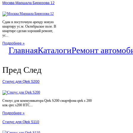
Москва Маршала Бирюзова 12
Сдам в посуточную аренду новую
квартиру ус.м. Октябрьское поле. В
квартире сделан хороший ремонт,
ус...
Подробнее »
Главная
Каталоги
Ремонт автомоб
Пред
След
Стилус для Qtek S200
Стилус для коммуникатора Qtek S200 смартфона qtek s 200
кпк qtec s200 HTC...
Подробнее »
Стилус для Qtek S110