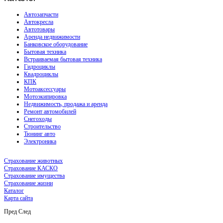
Автозапчасти
Автокресла
Автотовары
Аренда недвижимости
Банковское оборудование
Бытовая техника
Встраиваемая бытовая техника
Гидроциклы
Квадроциклы
КПК
Мотоаксессуары
Мотоэкипировка
Недвижимость, продажа и аренда
Ремонт автомобилей
Снегоходы
Строительство
Тюнинг авто
Электроника
Страхование животных
Страхование КАСКО
Страхование имущества
Страхование жизни
Каталог
Карта сайта
Пред
След