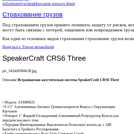
Страхование грузов
Под страхованием грузов принято понимать защиту от рисков, ко
могут быть связаны с потерей, хищением или повреждением груза
Как один из основных видов страхования страхование грузов возни
Вернуться к: Ремонт автомобилей
SpeakerCraft CRS6 Three
pic_542de839b0e38.jpg
Описание
Встраиваемая акустическая система SpeakerCraft CRS6 Three
• Модель: ASM86631
• 6 1/2" Алюминиевых басовых Громкоговорителя Конуса с Окружающим
Каучуком
• Поворот 1" Жидкий Охлажденный Алюминиевый Репродуктор Купола для
передачи высокого тона
• Передние Вмонтированные Выключатели Позволяют вплоть до ± 3dB
Басистого и Тройного Регулирования
• Тембр-соответствуют к Всем Трем Спикерам Серий