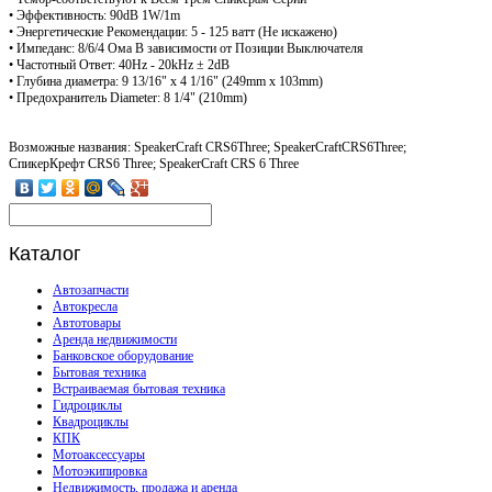
• Эффективность: 90dB 1W/1m
• Энергетические Рекомендации: 5 - 125 ватт (Не искажено)
• Импеданс: 8/6/4 Ома В зависимости от Позиции Выключателя
• Частотный Ответ: 40Hz - 20kHz ± 2dB
• Глубина диаметра: 9 13/16" x 4 1/16" (249mm x 103mm)
• Предохранитель Diameter: 8 1/4" (210mm)
Возможные названия: SpeakerCraft CRS6Three; SpeakerCraftCRS6Three;
СпикерКрефт CRS6 Three; SpeakerCraft CRS 6 Three
Каталог
Автозапчасти
Автокресла
Автотовары
Аренда недвижимости
Банковское оборудование
Бытовая техника
Встраиваемая бытовая техника
Гидроциклы
Квадроциклы
КПК
Мотоаксессуары
Мотоэкипировка
Недвижимость, продажа и аренда