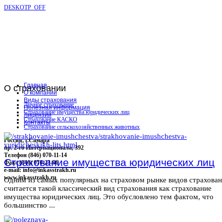
DESKOTP_OFF
Главная
О
страховании
О компании
Виды страхования
Личное страхование
Полезная информация
Страхование имущества юридических лиц
Лицензии
Страхование КАСКО
Контакты
Страхование сельскохозяйственных животных
Россия, г.Самара
пр. 2-го Интернационала, 392
Телефон (846) 070-11-14
Страхование имущества юридических лиц
Факс (846) 070-23-96
e-mail: info@inkasstrakh.ru
www.inkasstrakh.ru
Одним из самых популярных на страховом рынке видов страхова
считается такой классический вид страхования как страхование
имущества юридических лиц. Это обусловлено тем фактом, что
большинство ...