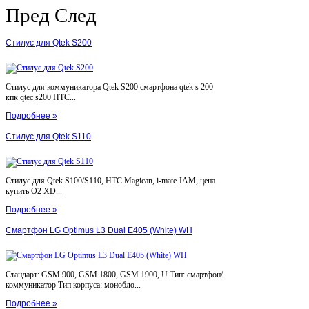
Пред
След
Стилус для Qtek S200
Стилус для коммуникатора Qtek S200 смартфона qtek s 200
кпк qtec s200 HTC...
Подробнее »
Стилус для Qtek S110
Стилус для Qtek S100/S110, HTC Magican, i-mate JAM, цена
купить O2 XD...
Подробнее »
Смартфон LG Optimus L3 Dual E405 (White) WH
Стандарт: GSM 900, GSM 1800, GSM 1900, U Тип: смартфон/
коммуникатор Тип корпуса: монобло...
Подробнее »