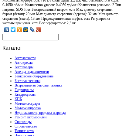
Мощность перфоратора: 710 Вт Сила удара: 2,2 Дж Частота холостого хода:
0-1050 об/мин Количество ударов: 0-4050 уд/мин Количество режимов: 2 Тип
патрона: SDS-Plus Быстросменный патрон: есть Max диаметр сверления
буром (бетон): 20 мм Max диаметр сверления (дерево): 32 мм Max диаметр
сверления (сталь): 13 мм Предохранительная муфта: есть Регулировка
частоты вращения: есть Вес перфоратора: 2,3 кг
Каталог
Автозапчасти
Автокресла
Автотовары
Аренда недвижимости
Банковское оборудование
Бытовая техника
Встраиваемая бытовая техника
Гидроциклы
Квадроциклы
КПК
Мотоаксессуары
Мотоэкипировка
Недвижимость, продажа и аренда
Ремонт автомобилей
Снегоходы
Строительство
Тюнинг авто
Электроника