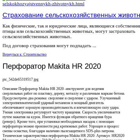
Страхование сельскохозяйственных живот
Как физические, так и юридические лица, являющиеся собственн
птицы или сельскохозяйственных животных, могут застраховать
сельскохозяйственных животных.
Под договор страхования могут подпадать ...
Вернуться к: Строительство
Перфоратор Makita HR 2020
pic_542de65319517.jpg
Описание
Перфоратор Makita HR 2020 -инструмент для ведения
сверлильных работ по пластику, дереву, металлу и различным маркам бетона.
Предусмотрено два режима: сверление и сверление с ударом. Улучшенный
электропневматический ударный механизм и мощный двигатель
обеспечивают хорошую производительность и впечатляющую силу удара.
Умная электроника регулирует частоту вращения. Скорость увеличивается
путем нажатия на курок. Имеется функция обратного вращения бура
(реверс). Кроме того, при установки необходимых насадок с помощью
перфоратора можно произвести ряд крепежных работ. Упрощен и процесс
смены оснастки, благодаря наличию пылезащитного SDS-plus патрона.
Технические характеристики перфоратора Makita HR 2020: Артикул: HR2020