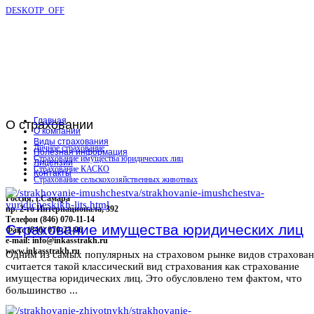
DESKOTP_OFF
Главная
О
страховании
О компании
Виды страхования
Личное страхование
Полезная информация
Страхование имущества юридических лиц
Лицензии
Страхование КАСКО
Контакты
Страхование сельскохозяйственных животных
Россия, г.Самара
пр. 2-го Интернационала, 392
Телефон (846) 070-11-14
Страхование имущества юридических лиц
Факс (846) 070-23-96
e-mail: info@inkasstrakh.ru
www.inkasstrakh.ru
Одним из самых популярных на страховом рынке видов страхова
считается такой классический вид страхования как страхование
имущества юридических лиц. Это обусловлено тем фактом, что
большинство ...