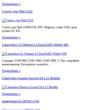
Подробнее »
Стилус для Qtek S110
Стилус для Qtek S100/S110, HTC Magican, i-mate JAM, цена
купить O2 XD...
Подробнее »
Смартфон LG Optimus L3 Dual E405 (White) WH
Стандарт: GSM 900, GSM 1800, GSM 1900, U Тип: смартфон/
коммуникатор Тип корпуса: монобло...
Подробнее »
Смартфон Huawei Ascend G6-L11 Metallic
Подробнее »
коммуникатор ORSiO p745