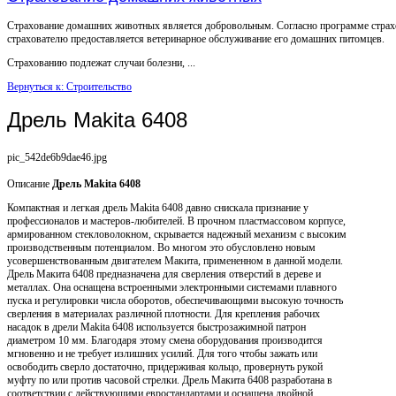
Страхование домашних животных является добровольным. Согласно программе страх
страхователю предоставляется ветеринарное обслуживание его домашних питомцев.
Страхованию подлежат случаи болезни, ...
Вернуться к: Строительство
Дрель Makita 6408
pic_542de6b9dae46.jpg
Описание
Дрель Makita 6408
Компактная и легкая дрель Makita 6408 давно снискала признание у
профессионалов и мастеров-любителей. В прочном пластмассовом корпусе,
армированном стекловолокном, скрывается надежный механизм с высоким
производственным потенциалом. Во многом это обусловлено новым
усовершенствованным двигателем Макита, примененном в данной модели.
Дрель Макита 6408 предназначена для сверления отверстий в дереве и
металлах. Она оснащена встроенными электронными системами плавного
пуска и регулировки числа оборотов, обеспечивающими высокую точность
сверления в материалах различной плотности. Для крепления рабочих
насадок в дрели Makita 6408 используется быстрозажимной патрон
диаметром 10 мм. Благодаря этому смена оборудования производится
мгновенно и не требует излишних усилий. Для того чтобы зажать или
освободить сверло достаточно, придерживая кольцо, провернуть рукой
муфту по или против часовой стрелки. Дрель Макита 6408 разработана в
соответствии с действующими евростандартами и оснащена двойной