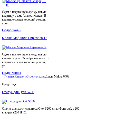
Сдам в посуточную аренду новую
квартиру у с.м. Академическая. В
квартире сделан хороший ремонт,
уста...
Подробнее »
Москва Маршала Бирюзова 12
Сдам в посуточную аренду новую
квартиру ус.м. Октябрьское поле. В
квартире сделан хороший ремонт,
ус...
Подробнее »
Главная
Каталоги
Строительство
Дрель Makita 6408
Пред
След
Стилус для Qtek S200
Стилус для коммуникатора Qtek S200 смартфона qtek s 200
кпк qtec s200 HTC...