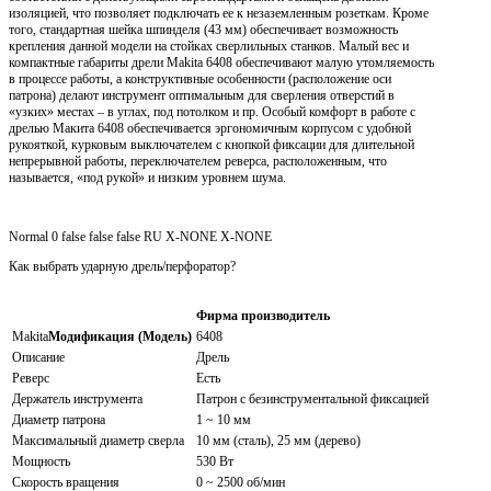
изоляцией, что позволяет подключать ее к незаземленным розеткам. Кроме
того, стандартная шейка шпинделя (43 мм) обеспечивает возможность
крепления данной модели на стойках сверлильных станков. Малый вес и
компактные габариты дрели Makita 6408 обеспечивают малую утомляемость
в процессе работы, а конструктивные особенности (расположение оси
патрона) делают инструмент оптимальным для сверления отверстий в
«узких» местах – в углах, под потолком и пр. Особый комфорт в работе с
дрелью Макита 6408 обеспечивается эргономичным корпусом с удобной
рукояткой, курковым выключателем с кнопкой фиксации для длительной
непрерывной работы, переключателем реверса, расположенным, что
называется, «под рукой» и низким уровнем шума.
Normal 0 false false false RU X-NONE X-NONE
Как выбрать ударную дрель/перфоратор?
Фирма производитель
Makita
Модификация (Модель)
6408
Описание
Дрель
Реверс
Есть
Держатель инструмента
Патрон с безинструментальной фиксацией
Диаметр патрона
1 ~ 10 мм
Максимальный диаметр сверла
10 мм (сталь), 25 мм (дерево)
Мощность
530 Вт
Скорость вращения
0 ~ 2500 об/мин