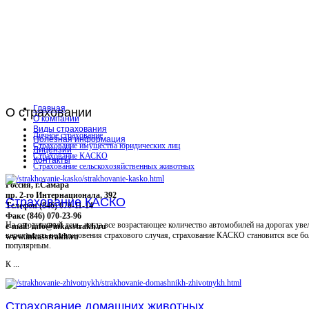
Главная
О
страховании
О компании
Виды страхования
Личное страхование
Полезная информация
Страхование имущества юридических лиц
Лицензии
Страхование КАСКО
Контакты
Страхование сельскохозяйственных животных
Россия, г.Самара
пр. 2-го Интернационала, 392
Страхование КАСКО
Телефон (846) 070-11-14
Факс (846) 070-23-96
На сегодняшний день, когда все возрастающее количество автомобилей на дорогах уве
e-mail: info@inkasstrakh.ru
вероятность возникновения страхового случая, страхование КАСКО становится все бо
www.inkasstrakh.ru
популярным.
К ...
Страхование домашних животных