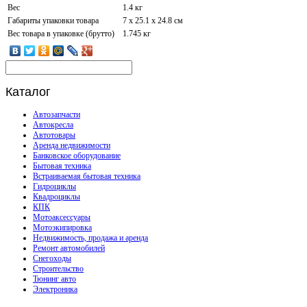
Вес
1.4 кг
Габариты упаковки товара
7 х 25.1 х 24.8 см
Вес товара в упаковке (брутто)
1.745 кг
Каталог
Автозапчасти
Автокресла
Автотовары
Аренда недвижимости
Банковское оборудование
Бытовая техника
Встраиваемая бытовая техника
Гидроциклы
Квадроциклы
КПК
Мотоаксессуары
Мотоэкипировка
Недвижимость, продажа и аренда
Ремонт автомобилей
Снегоходы
Строительство
Тюнинг авто
Электроника