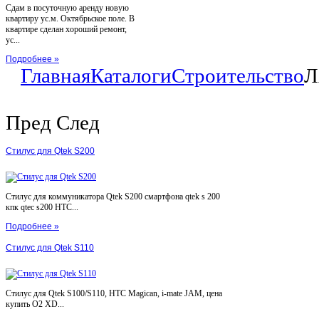
Сдам в посуточную аренду новую
квартиру ус.м. Октябрьское поле. В
квартире сделан хороший ремонт,
ус...
Подробнее »
Главная
Каталоги
Строительство
Л
Пред
След
Стилус для Qtek S200
Стилус для коммуникатора Qtek S200 смартфона qtek s 200
кпк qtec s200 HTC...
Подробнее »
Стилус для Qtek S110
Стилус для Qtek S100/S110, HTC Magican, i-mate JAM, цена
купить O2 XD...