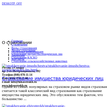
DESKOTP_OFF
Главная
О
страховании
О компании
Виды страхования
Личное страхование
Полезная информация
Страхование имущества юридических лиц
Лицензии
Страхование КАСКО
Контакты
Страхование сельскохозяйственных животных
Россия, г.Самара
пр. 2-го Интернационала, 392
Телефон (846) 070-11-14
Страхование имущества юридических лиц
Факс (846) 070-23-96
e-mail: info@inkasstrakh.ru
www.inkasstrakh.ru
Одним из самых популярных на страховом рынке видов страхова
считается такой классический вид страхования как страхование
имущества юридических лиц. Это обусловлено тем фактом, что
большинство ...