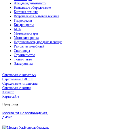
Аренда недвижимости
Банковское оборудование
Бытовая техника
Встраиваемая бытовая техника
Гидроциклы
Квадроциклы
КПК
Мотоаксессуары
Мотоэкипировка
Недвижимость, продажа и аренда
Ремонт автомобилей
Снегоходы
Строительство
Тюнинг авто
Электроника
Страхование животных
Страхование КАСКО
Страхование имущества
Страхование жизни
Каталог
Карта сайта
Пред
След
Москва Ул.Новослободская,
д.49/2