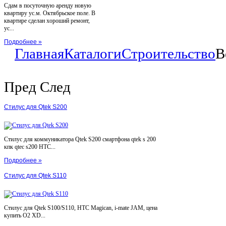
Сдам в посуточную аренду новую
квартиру ус.м. Октябрьское поле. В
квартире сделан хороший ремонт,
ус...
Подробнее »
Главная
Каталоги
Строительство
В
Пред
След
Стилус для Qtek S200
Стилус для коммуникатора Qtek S200 смартфона qtek s 200
кпк qtec s200 HTC...
Подробнее »
Стилус для Qtek S110
Стилус для Qtek S100/S110, HTC Magican, i-mate JAM, цена
купить O2 XD...