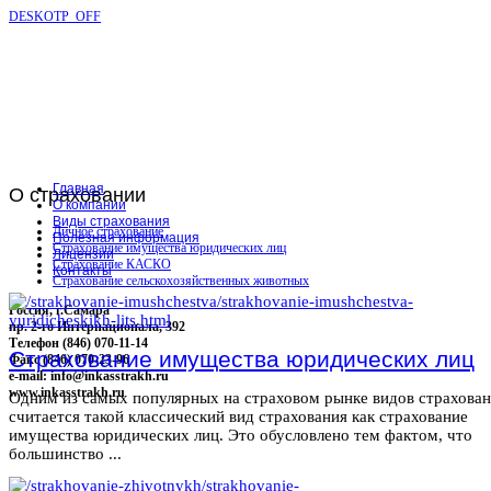
DESKOTP_OFF
Главная
О
страховании
О компании
Виды страхования
Личное страхование
Полезная информация
Страхование имущества юридических лиц
Лицензии
Страхование КАСКО
Контакты
Страхование сельскохозяйственных животных
Россия, г.Самара
пр. 2-го Интернационала, 392
Телефон (846) 070-11-14
Страхование имущества юридических лиц
Факс (846) 070-23-96
e-mail: info@inkasstrakh.ru
www.inkasstrakh.ru
Одним из самых популярных на страховом рынке видов страхова
считается такой классический вид страхования как страхование
имущества юридических лиц. Это обусловлено тем фактом, что
большинство ...