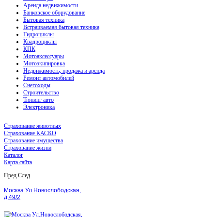
Аренда недвижимости
Банковское оборудование
Бытовая техника
Встраиваемая бытовая техника
Гидроциклы
Квадроциклы
КПК
Мотоаксессуары
Мотоэкипировка
Недвижимость, продажа и аренда
Ремонт автомобилей
Снегоходы
Строительство
Тюнинг авто
Электроника
Страхование животных
Страхование КАСКО
Страхование имущества
Страхование жизни
Каталог
Карта сайта
Пред
След
Москва Ул.Новослободская,
д.49/2